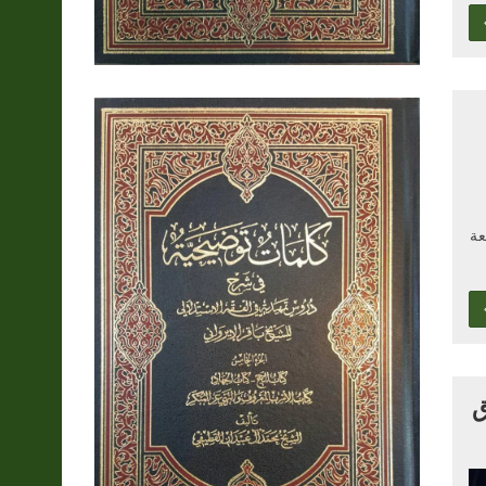
ث الجمعة
ق