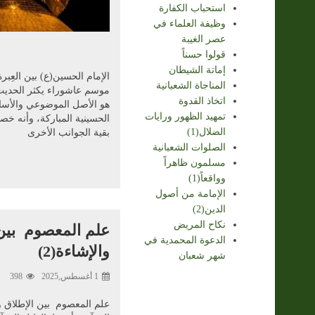
استحباب الكفارة
وظيفة العلماء في
عصر الغيبة
قولوا حسناً
إماتة الشيطان
الإمام الحسين(ع) بين العِبر
المناجاة الشعبانية
موسم عاشوراء يكثر الحديث
اتخاذ القدوة
هو الأصل الموضوعي والأس
تمهيد الظهور ورايات
الحسينية المباركة، وأنه خص
الضلال(1)
بقية الجوانب الأخرى
الصلوات الشعبانية
مسلمون ظاهراً
وواقعاً(1)
الإمامة من أصول
الدين(2)
نكاح المريض
علم المعصوم بين 
الدعوة المحمدية في
والإشاءة(2)
شهر شعبان
1 أغسطس,2025
398