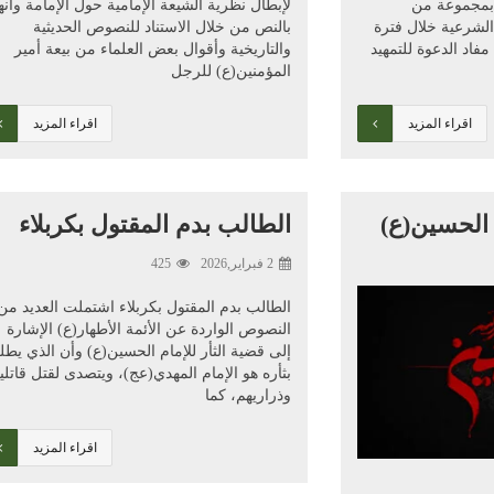
ك بمجموعة من
لإبطال نظرية الشيعة الإمامية حول الإمامة وأنه
الشرعية خلال فترة
بالنص من خلال الاستناد للنصوص الحديثية
مفاد الدعوة للتمهيد
والتاريخية وأقوال بعض العلماء من بيعة أمير
المؤمنين(ع) للرجل
اقراء المزيد
اقراء المزيد
الحسين(ع)
الطالب بدم المقتول بكربلاء
2 فبراير,2026
425
الطالب بدم المقتول بكربلاء اشتملت العديد من
النصوص الواردة عن الأئمة الأطهار(ع) الإشارة
إلى قضية الثأر للإمام الحسين(ع) وأن الذي يط
بثأره هو الإمام المهدي(عج)، ويتصدى لقتل قاتلي
وذراريهم، كما
اقراء المزيد