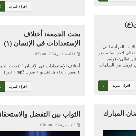
اقراء المزيد
(ع)
بحث الجمعة: أختلاف
الإستعدادات في الإنسان (١)
آيات القرآنية التي
عالى لأحد أنبيائه وهو
11 أغسطس,2024
823
ال تعالى:- (ولقد
رج قومك من الظلمات
أختلاف الإستعدادات في الإنسان (١) بح
٤ صفر ١٤٤٦ هـ (فيديو + صوت mp3 + نص)
اقراء المزيد
اقراء المزيد
ان المبارك
الثواب بين التفضل والاستحقا
3 مارس,2024
1.5K