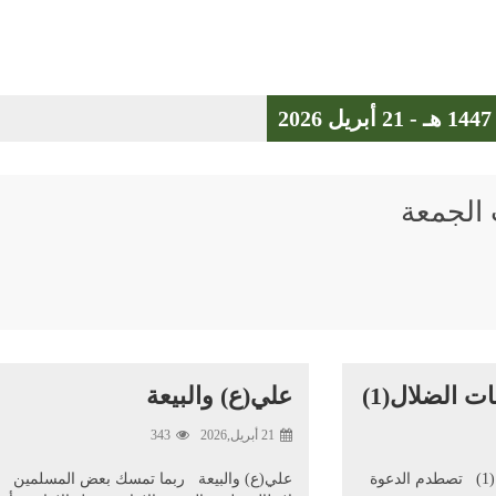
الجمعة
ت الضلال(1)
علي(ع) والبيعة
21 أبريل,2026
343
تمهيد الظهور ورايات الضلال(1) تصطدم الدعوة
علي(ع) والبيعة ربما تمسك بعض المسلمين