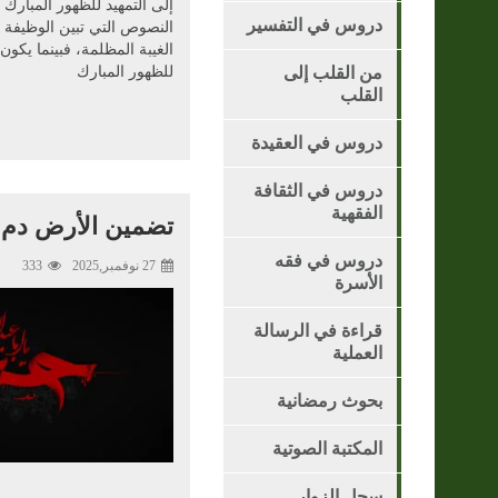
إلى التمهيد للظهور المبار
دروس في التفسير
النصوص التي تبين الوظيفة 
الغيبة المظلمة، فبينما يكون 
من القلب إلى
للظهور المبارك
القلب
دروس في العقيدة
دروس في الثقافة
الفقهية
تضمين الأرض دم 
دروس في فقه
27 نوفمبر,2025
333
الأسرة
قراءة في الرسالة
العملية
بحوث رمضانية
المكتبة الصوتية
سجل الزوار