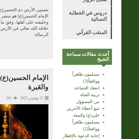
تضمين الأرض دم الحسين(ع
دروس في الخطابة
الإمام الحسين(ع) هو سفير 
النسائية
وخليفته على أهلها، وفق ما ق
خلافة الله تعالى في الأرض 
المنقب القرآني
الرسالة
أحدث مقالات سماحة
الشيخ
مسلمون ظاهراً
الإمام الحسين(ع) ب
وواقعاً(3)
والعَبرة
انعقاد الجماعة
تربية الفتاة
27 نوفمبر,2025
391
من المسؤول
تتبع أخطاء الآخرين
علي(ع) والبيعة
مسلمون ظاهراً
وواقعاً(2)
إجابة الدعوة بالإفطار