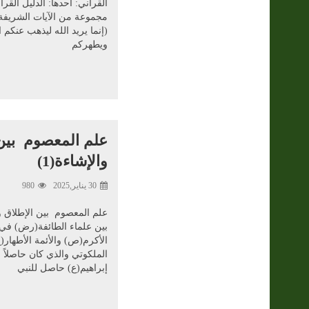
القرآني: أحدها: الدليل القر
مجموعة من الآيات الشريفة: 
(إنما يريد الله ليذهب عنكم
ويطهركم
علم المعصوم بين 
والإشاءة(1)
30 يناير,2025
980
بين علماء الطائفة(رض) في 
الأكرم(ص) والأئمة الأطهار(ع
الملكوتي والذي كان حاصلاً 
إبراهيم(ع) حاصل للنبي