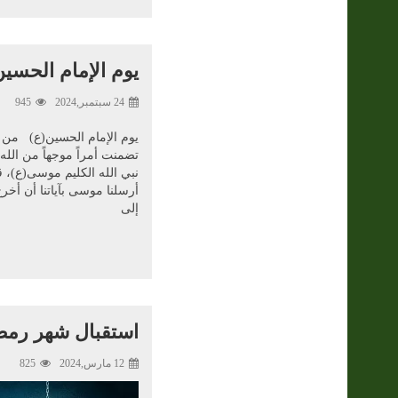
يوم الإمام الحسين
24 سبتمبر,2024
945
يوم الإمام الحسين(ع) من ال
تضمنت أمراً موجهاً من الله ت
نبي الله الكليم موسى(ع)، ق
أرسلنا موسى بآياتنا أن أخ
إلى
استقبال شهر رمض
12 مارس,2024
825