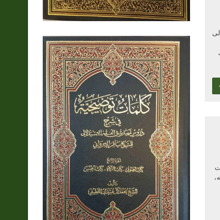
لى
ت
،