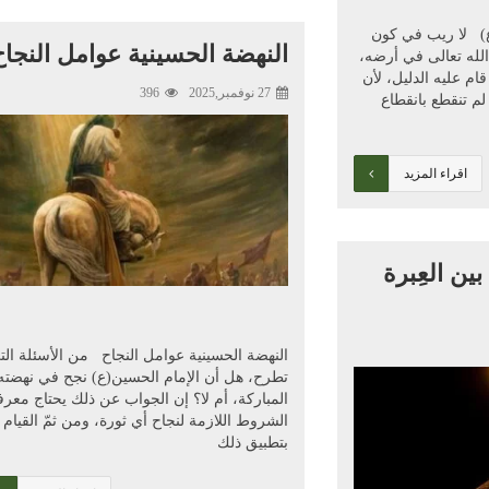
) لا ريب في كون
النهضة الحسينية عوامل النجاح
الله تعالى في أرضه،
ام عليه الدليل، لأن
27 نوفمبر,2025
396
لم تنقطع بانقطاع
اقراء المزيد
ين العِبرة
النهضة الحسينية عوامل النجاح من الأسئلة الت
تطرح، هل أن الإمام الحسين(ع) نجح في نهضته
المباركة، أم لا؟ إن الجواب عن ذلك يحتاج معرف
الشروط اللازمة لنجاح أي ثورة، ومن ثمّ القيام
بتطبيق ذلك