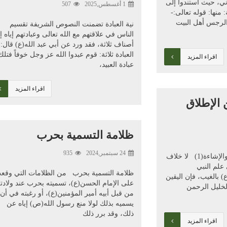
آني، حيث استندوا إلى
1 أغسطس,2025
507
منها: قوله تعالى:-
 الرجس أهل البيت
نية العبادة تضمنت النصوص الشريفة تقسيم
الناس في علاقتهم مع الله تعالى وعبادتهم إياه إ
أصناف ثلاثة، فقد ورد عن أبي عبد الله(ع) قال:
العبادة ثلاثة: قوم عبدوا الله عز وجل خوفاً فتلك
اقراء المزيد
عبادة العبيد،
اقراء المزيد
الإطلاق
ظلامة التسمية بحرب
24 سبتمبر,2024
935
علم المعصوم بين الإطلاق والإشاءة(1) لا خلاف
علم النبي
ظلامة التسمية بحرب من الظلامات التي وقع
) بالغيب، فإن اليقين
على الإمام الحسن(ع)، تسميته بحرب عند ولادته
لخليل الرحمن
من قبل أبيه أمير المؤمنين(ع)، أو رغبته في أن
يسميه بذلك لولا منع رسول الله(ص) إياه عن
ذلك، وقد برر ذلك
اقراء المزيد