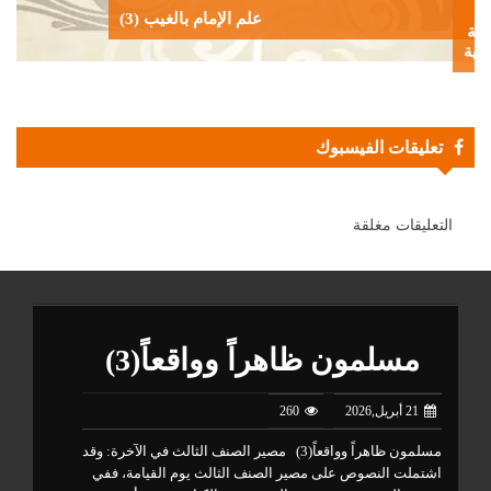
علم الإمام بالغيب (3)
فة
دية
تعليقات الفيسبوك
التعليقات مغلقة
مسلمون ظاهراً وواقعاً(3)
21 أبريل,2026
260
مسلمون ظاهراً وواقعاً(3) مصير الصنف الثالث في الآخرة: وقد
تتب
اشتملت النصوص على مصير الصنف الثالث يوم القيامة، ففي
من 