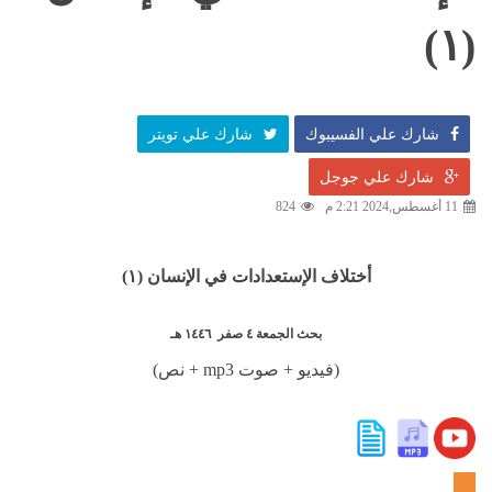
(١)
شارك علي الفسيبوك
شارك علي تويتر
شارك علي جوجل
11 أغسطس,2024 2:21 م
824
أختلاف الإستعدادات في الإنسان (١)
بحث الجمعة ٤ صفر ١٤٤٦ هـ
(فيديو + صوت mp3 + نص)