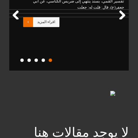
تفسير القمي، بسند ينتهي إلى ضريس الكناسي، عن أبي
وال
جعفر(ع)، قال: قلت له: جعلت
أعم
اقراء المزيد
Previous
Next
لا يوجد مقالات هنا