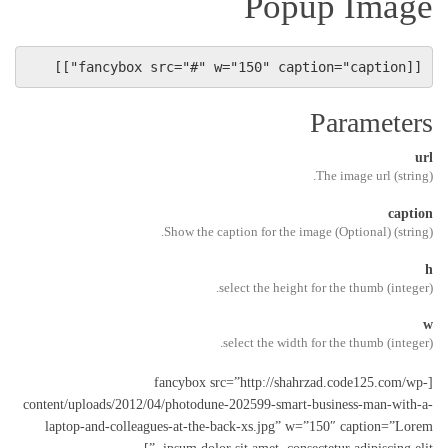
Popup Image
[[fancybox src="#" w="150" caption="caption"]]
Parameters
url
(string) The image url.
caption
(string) (Optional) Show the caption for the image.
h
(integer) select the height for the thumb.
w
(integer) select the width for the thumb.
[fancybox src=”http://shahrzad.code125.com/wp-
content/uploads/2012/04/photodune-202599-smart-business-man-with-a-
laptop-and-colleagues-at-the-back-xs.jpg” w=”150″ caption=”Lorem