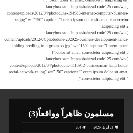
ipsum dolor sit amet, consectetur adipiscing elit .”]
[fancybox src=”http://shahrzad.code125.com/wp-
content/uploads/2012/04/photodune-194985-internet-computer-business-
xs.jpg” w=”150″ caption=”Lorem ipsum dolor sit amet, consectetur
adipiscing elit 2.”]
[fancybox src=”http://shahrzad.code125.com/wp-
content/uploads/2012/04/photodune-202925-business-development-hands-
holding-seedling-in-a-group-xs.jpg” w=”150″ caption=”Lorem ipsum
dolor sit amet, consectetur adipiscing elit 3.”]
[fancybox src=”http://shahrzad.code125.com/wp-
content/uploads/2012/04/photodune-1118912-businessman-hand-holds-
social-network-xs.jpg” w=”150″ caption=”Lorem ipsum dolor sit amet,
consectetur adipiscing elit 4.”]
مسلمون ظاهراً وواقعاً(3)
21 أبريل,2026
264