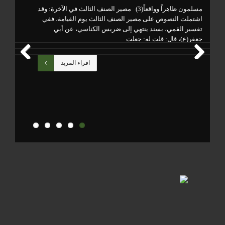
مسلمون ظاهراً وواقعاً(3) مصير الصنف الثالث في الآخرة: وقد
تتب
اشتملت النصوص على مصير الصنف الثالث يوم القيامة، ففي
من 
تفسير القمي، بسند ينتهي إلى ضريس الكناسي، عن أبي
وال
جعفر(ع)، قال: قلت له: جعلت
أعم
اقراء المزيد
Previous
Next