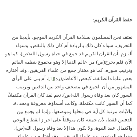
حفظ القرآن الكريم
:
نعتقد نحن المسلمون بسلامة القرآن الكريم الموجود بأيدينا من
التحريف، سواء كان ذلك بالزيادة أم كان ذلك بالنقص، وسواء
ألتـزم بأن القرآن الكريم قد جمع في حياة رسول الله(ص)، كما هو
الآن فلم يخرج(ص) من عالم الدنيا إلا وهو مجموع بنظمه القائم
وترتيب سوره، كما هو مختار جمع من علماء الفريقين، وقد أختاره
بعض علماء الطائفة، كبعض الأعاظم(ره)
[1]
، أم بني على الرأي
المشهور من أن الجمع في مصحف واحد بين الدفتين وترتيب
السور كان بعد وفاة رسول الله(ص). نعم لقد كان القرآن مكتملاً،
كما أن السور كانت مكتملة، وكانت أسماؤها معروفة ومحددة،
والآيات مرتبة كل آية في محلها وموضعها، وإنما لم يجمع بين
الدفتين فقط، لأن جمعه كان متوقفاً على احراز انقطاع الوحي
واكتمال عقد النبوة، ولا يكون هذا إلا بعد وفاة رسول الله(ص)،
وهذا هو المشهور بين علماء الفريقين، وقد أختاره من علماء