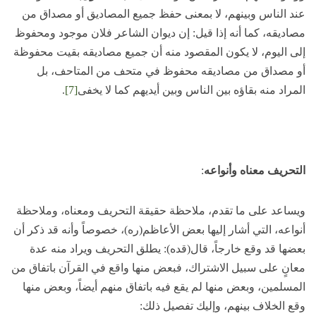
عند الناس وبينهم، لا بمعنى حفظ جميع المصاديق أو مصداق من
مصاديقه، كما أنه إذا قيل: إن ديوان الشاعر فلان موجود ومحفوظ
إلى اليوم، لا يكون المقصود منه أن جميع مصاديقه بقيت محفوظة
أو مصداق من مصاديقه محفوظ في متحف من المتاحف، بل
المراد منه بقاؤه بين الناس وبين أيديهم كما لا يخفى
[7]
.
التحريف معناه وأنواعه
:
ويساعد على ما تقدم، ملاحظة حقيقة التحريف ومعناه، وملاحظة
أنواعه، التي أشار إليها بعض الأعاظم(ره)، خصوصاً وأنه قد ذكر أن
بعضها قد وقع خارجاً، قال(قده): يطلق التحريف ويراد منه عدة
معانٍ على سبيل الاشتراك، فبعض منها واقع في القرآن باتفاق من
المسلمين، وبعض منها لم يقع فيه باتفاق منهم أيضاً، وبعض منها
وقع الخلاف بينهم، وإليك تفصيل ذلك: