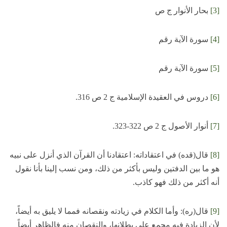
[3]
بحار الأنوار ج ص
[4]
سورة الآية رقم
[5]
سورة الآية رقم
[6]
دروس في العقيدة الإسلامية ج 2 ص 316.
[7]
أنوار الأصول ج 2 ص 322-323.
[8]
قال(قده) في اعتقاداته: اعتقادنا أن القرآن الذي أنزل على نبيه
هو ما بين الدفتين وليس بأكثر من ذلك، ومن نسب إلينا بأنا نقول
أنه أكثر من ذلك فهو كاذب.
[9]
قال(ره): وأما الكلام في زيادته ونقصانه فمما لا يليق به أيضاً،
لأن الزيادة فيه مجمع على بطلانها، والنقصان منه فالظاهر أيضاً