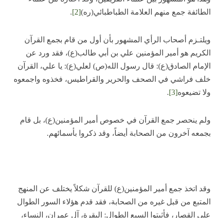
الطائفة جمع منهم العلامة الطباطبائي(ره)
[2]
.
ويلتـزم أصحاب الرأي المشهور بأن أول من قام بجمع القرآن
الكريم هو أمير المؤمنين علي بن أبي طالب(ع)، فقد ورد عن
الإمام الصادق(ع): قال رسول الله(ص) لعلي(ع): يا علي، القرآن
خلف فراشي في الصحف والحرير والقراطيس، فخذوه واجمعوه
ولا تضيعوه
[3]
.
ولم ينحصر جمع القرآن في خصوص أمير المؤمنين(ع)، بل قام
بجمعه آخرون من الصحابة أيضاً، وقد ذكروا بأسمائهم.
وقد اتخذ جمع أمير المؤمنين(ع) للقرآن شكلاً يختلف عن المنهج
المتبع من قبل غيره من الصحابة، فقد قدم هؤلاء السور الطوال
على القصار، فأثبتوا السبع الطوال: البقرة، آل عمران، النساء،