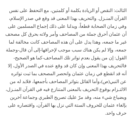
الثالث: النقص أو الزيادة بكلمة أو كلمتين، مع التحفظ على نفس
القرآن المنـزل. والتحريف بهذا المعنى قد وقع في صدر الإسلام،
وفي زمان الصحابة قطعاً، ويدلنا على ذلك إجماع المسلمين على
أن عثمان أحرق جملة من المصاحف وأمر ولاته بحرق كل مصحف
غير ما جمعه، وهذا يدل على أن هذه المصاحف كانت مخالفة لما
جمعه، وإلا لم يكن هناك سبب موجب لإحراقها-إلى أن قال-وجملة
القول: إن من يقول بعدم تواتر تلك المصاحف-كما هو الصحيح-
فالتحريف بهذا المعنى وإن كان قد وقع عنده في الصدر الأول، إلا
أنه قد انقطع في زمان عثمان وانحصر المصحف بما ثبت تواتره
عن النبي(ص)،وأما القائل بتواتر المصاحف بأجمعها، فلابد له من
الالتـزام بوقوع التحريف بالمعنى المتنازع فيه في القرآن المنـزل،
وبضياع شيء منه، وقد مرّ عليك تصريح الطبري وجماعة آخرين
بإلغاء عثمان للحروف الستة التي نزل بها القرآن، واقتصاره على
حرف واحد.