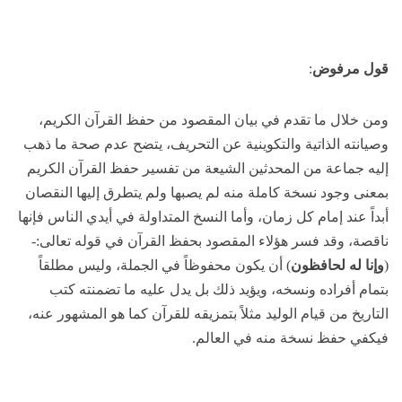
قول مرفوض
:
ومن خلال ما تقدم في بيان المقصود من حفظ القرآن الكريم،
وصيانته الذاتية والتكوينية عن التحريف، يتضح عدم صحة ما ذهب
إليه جماعة من المحدثين الشيعة من تفسير حفظ القرآن الكريم
بمعنى وجود نسخة كاملة منه لم يصبها ولم يتطرق إليها النقصان
أبداً عند إمام كل زمان، وأما النسخ المتداولة في أيدي الناس فإنها
ناقصة، وقد فسر هؤلاء المقصود بحفظ القرآن في قوله تعالى:-
(
وإنا له لحافظون
) أن يكون محفوظاً في الجملة، وليس مطلقاً
بتمام أفراده ونسخه، ويؤيد ذلك بل يدل عليه ما تضمنته كتب
التاريخ من قيام الوليد مثلاً بتمزيقه للقرآن كما هو المشهور عنه،
فيكفي حفظ نسخة منه في العالم.