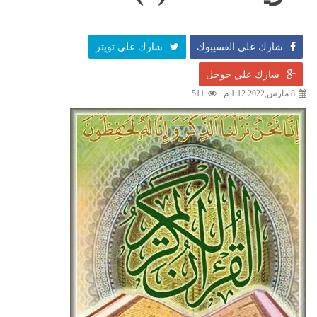
شارك علي الفسيبوك
شارك علي تويتر
شارك علي جوجل
8 مارس,2022 1:12 م
511