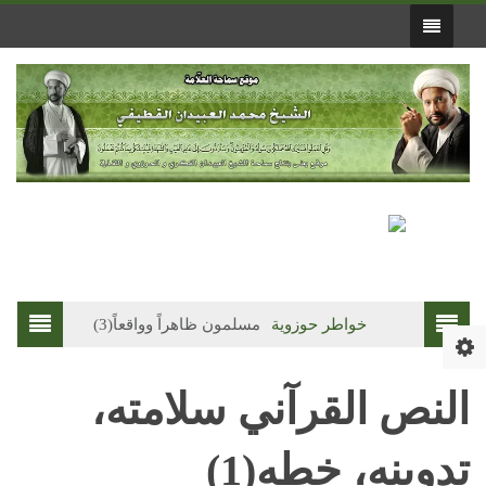
خواطر حوزوية
مسلمون ظاهراً وواقعاً(3)
فقه الصلاة
ان
النص القرآني سلامته،
تدوينه، خطه(1)