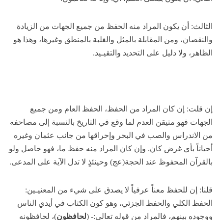
الثالث: أن يكون المراد منه الحفظ من جميع الجهات من الزيادة
والنقصان، ومن المقابلة بالمثل والغلبة بالمنطق وغيرها، وهذا هو
الظاهر، ولا دليل على التحديد والتقيـيد.
إن قلت: إن كان المراد من الحفظ، الحفظ العام ومن جميع
الجهات فهو متيقن العدم لما وقع في التاريخ بالنسبة إلى مصاحفه
من الاندراس والصب في البحر وإحراقها من جانب عثمان وغيره
أحياناً بأي غرض كان. وإن كان المراد منه حفظ ما، فهو حاصل ولو
بالقرآن المحفوظ عند الحجة(عج) وحينئذٍ لا تدل الآية على المدعى.
قلنا: إن للحفظ معناً عرفياً لا يصدق على شيء من المعنيـين:
الحفظ الكلي والحفظ الجزئي، وهو كون الكتاب في أيدي الناس
ووجوده بينهم، فالمراد من قوله تعالى:- (
لحافظون
)، لحافظونه