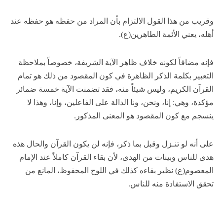
وقريب من هذا القول الالتزام بأن المراد من حفظه هو حفظه عند
أهله، يعني الأئمة الطاهرين(ع).
فإنه مضافاً لكونه خلاف ظاهر الآية الشريفة، خصوصاً بملاحظة
التعبير بكلمة الذكر الظاهرة في كون المقصود من ذلك هو تمام
القرآن الكريم، وليس شيئاً منه، فقد تضمنت الآية خمسة ضمائر
مؤكدة، وهي: إنا، ونحن، ونا الدالة على الفاعلين، وإنا، وهذا لا
ينسجم مع كون المقصود هو المعنى المذكور.
على أنه لو تنـزل وقبل بما ذكر، فإنه لن يكون القرآن والحال هذه
هدى للناس وبينات من الهدى، لأن بقاء القرآن كاملاً عند الإمام
المعصوم(ع) نظير بقاءه كذلك في اللوح المحفوظ، المانع من
تحقق الاستفادة منه للناس.