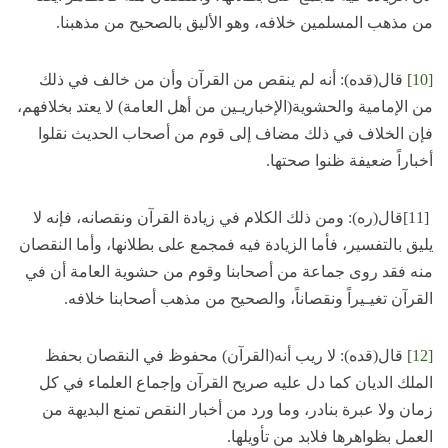
من مذهب المسلمين خلافه، وهو الأليق بالصحيح من مذهبنا.
[10]
قال(قده): أنه لم ينقص من القرآن وأن من خالف في ذلك
من الإمامية والحشوية(الإخباريـين من أهل العامة) لا يعتد بخلافهم،
فإن الخلاف في ذلك مضاف إلى قوم من أصحاب الحديث نقلوا
أخباراً ضعيفة ظنوا صحتها.
[11]قال(ره): ومن ذلك الكلام في زيادة القرآن ونقصانه، فإنه لا
يليق بالتفسير، فأما الزيادة فيه فمجمع على بطلانها، وأما النقصان
منه فقد روى جماعة من أصحابنا وقوم من حشوية العامة أن في
القرآن تغيـيراً ونقصاناً، والصحيح من مذهب أصحابنا خلافه.
[12]
قال(قده): لا ريب أنه(القرآن) محفوظ في النقصان بحفظ
الملك الديان كما دل عليه صريح القرآن وإجماع العلماء في كل
زمان ولا عبرة بنادر، وما ورد من أخبار النقص تمنع البديهة من
العمل بظواهرها فلابد من تأويلها.