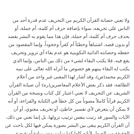
ولا تعني حصانة القرآن الكريم من التحريف عدم قدرة أحد من
الناس على تحريفه، سواء بإضافة حرف أم كلمة، أم جملة، أو
بحذف حرف أم كلمة، أم جملة، فإن هذا مما يقوم به البشر بقصد
أو بدون قصد، اشتباهاً وخطئاً أم كفراً وجحوداً. وإنما المقصود من
حفظه وحصانته الذاتية التكوينية هو عدم بقاء أي تزوير وتحريف
يقع فيه، فلا يكتب البقاء لشيء من ذلك بين الناس، وإنما الذي
يكتب له البقاء بينهم هو خصوص ما أنزله الله تعالى على نبيه
الكريم محمد(ص)، وقد أشار لهذا المعنى غير واحد من أعلام
الطائفة، فقد ذكر بعض الأعلام المعاصرين(ره): أن صيانة القرآن
الشريف عن التحريف لا تعني اعتبار كل كتاب ونسخة من القرآن
الكريم قرآناً كاملاً مصوناً من كل خطأ في الكتابة والقراءة، أو أنه
لا يمكن أن يتعرض لأي تفسير خاطئ، أو تحريف معنوي، أو أن
الآيات والسور قد رتبت بنفس ترتيب نزولها، بل إنما نعني من ذلك،
أن القرآن الكريم يبقى بين البشر بصورة يمكن فيها لكل باحث عن
الحقيقة من الصول لآياته كلها كما نزلت، دون زيادة أو نقيصة.