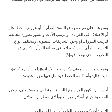
ومن هنا، فإن نقيصة بعض النسخ القرآنية، أو عروض الخطأ عليها،
أو الاختلاف في القراءة، أو ترتيب الآيات والسور بصورة مخالفة
لترتيب النـزول، أو وجود التحريفات المعنوية، ومختلف أنواع
التفسير بالرأي…هذا كله لا ينافي صيانة القرآن الكريم عن
التحريف الذي نبحث فيه
[6]
.
وقريب من هذا المعنى ذكره بعض الأساتذة(دامت أيام بركاته)،
حيث قال: وأما كلمة الحفظ فيحتمل فيها وجوه عديدة:
أحدها: أن يكون المراد منها الحفظ المنطقي والاستدلالي، ويكون
المقصود حينئذٍ أنه لا يصير مغلوباً لأي منطق واستدلال.
الثاني: أن يكون بمعنى العلم، أي: وإنا له لعالمون.