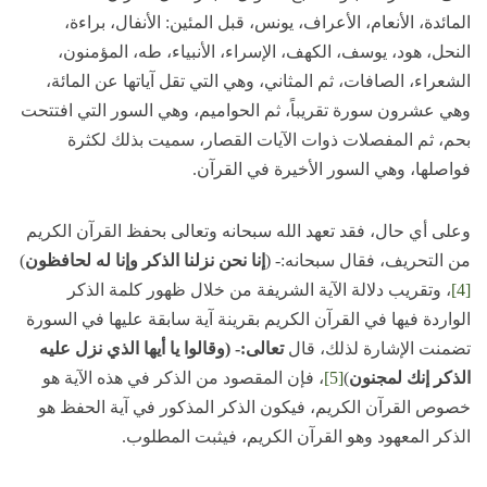
المائدة، الأنعام، الأعراف، يونس، قبل المئين: الأنفال، براءة،
النحل، هود، يوسف، الكهف، الإسراء، الأنبياء، طه، المؤمنون،
الشعراء، الصافات، ثم المثاني، وهي التي تقل آياتها عن المائة،
وهي عشرون سورة تقريباً، ثم الحواميم، وهي السور التي افتتحت
بحم، ثم المفصلات ذوات الآيات القصار، سميت بذلك لكثرة
فواصلها، وهي السور الأخيرة في القرآن.
وعلى أي حال، فقد تعهد الله سبحانه وتعالى بحفظ القرآن الكريم
من التحريف، فقال سبحانه:- (
إنا نحن نزلنا الذكر وإنا له لحافظون
)
[4]
، وتقريب دلالة الآية الشريفة من خلال ظهور كلمة الذكر
الواردة فيها في القرآن الكريم بقرينة آية سابقة عليها في السورة
تضمنت الإشارة لذلك، قال
تعالى:- (وقالوا يا أيها الذي نزل عليه
الذكر إنك لمجنون
)
[5]
، فإن المقصود من الذكر في هذه الآية هو
خصوص القرآن الكريم، فيكون الذكر المذكور في آية الحفظ هو
الذكر المعهود وهو القرآن الكريم، فيثبت المطلوب.