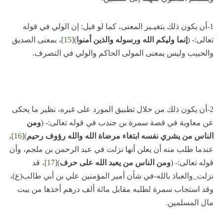
1-أن يكون ذلك بتغيـير المعنى، كما لو قيل: إن الولي في قوله
تعالى:- (
إنما وليكم الله ورسوله والذين أمنوا
)
[15]
، بمعنى الصديق
والحبيب وليس بمعنى المولى الحاكم والولي في التصرف.
2-أن يكون ذلك من خلال تطبيق المورد على غيره، نظير ما يحكى
عن معاوية في قصة سمرة بن جندب في قوله تعالى:- (
ومن
الناس من يشري نفسه ابتغاء مرضاة الله والله رؤوف رحيم
)
[16]
،
عندما طلب منه أن يعلن أنها نزلت في عبد الرحمن بن ملجم، وأن
قوله تعالى:- (
ومن الناس من يعبد الله على حرف
)
[17]
، قد
نزلت_والعباذ بالله-في شأن أمير المؤمنين علي بن أبي طالب(ع)،
وقد استجاب سمرة لطلبه مقابل مائة ألف درهم أخذها من بيت
مال المسلمين.