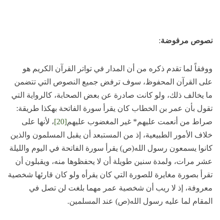
نصوص مرفوضة
:
ووفقاً لما تقدم ذكره من أن المدار في تواتر القرآن الكريم هو
على القرآن المحفوظ، سوف ترفض جميع النصوص التي تتضمن
ما يخالف ذلك، ولو كانت صادرة عن بعض الصحابة، كالرواية التي
تقول بأن عمر بن الخطاب كان يقرأ سورة الفاتحة بهكذا طريقة:
صراط من أنعمت عليهم* غير المغضوب عليهم
[20]
، لأنها على
خلاف الأمور الطبيعية، إذ من المستبعد أن يقبل المسلمون والذين
كانوا يسمعون رسول الله(ص) يقرأ سورة الفاتحة في اليوم والليلة
عشر مرات، ولمدة سنين طويلة أن لا يحفظوها منه، ويقبلون أن
تقرأ بصورة مغايرة للصورة التي كان يقرأه ولو كان قارئها شخصية
معروفة، إذ لا ريب أن شخصية عمر مهما بلغت لن تصل في
المقام لما عليه رسول الله(ص) عند المسلمين.