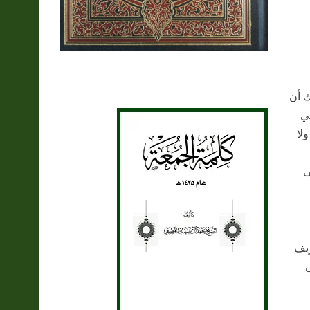
ك أن
في
ولا
ى
ريف
ى