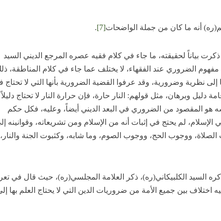
(ره) أنه ما كان من جملة الواضحات
[7]
.
كرت بياناً لحقيقته، ما جاء في كلام فقيه عصره المرجع الديني السيد
 مفهوم الضروري عند الفقهاء، لا يختلف عما جاء في كلام المناطقة، ذل
إلى نظرية وضرورية، وقد عرفوا القضية الضرورية بأنها التي لا تحتاج 
مة دليل وبرهان، مثل قولهم: النار حارة، فإن حرارة النار لا تحتاج دليلاً 
نفسه هو المقصود من الضروري في البعد الديني أيضاً، وعليه، فكل حكم
لإسلام، لم يحتج في إثبات أنه من الإسلام ومن تشريعاته، وقوانينه إل
لصلاة، ووجوب الحج، ووجوب الصوم، وما شابه، وكثبوت الجنة والنار،
ره السيد الكلبيكاني(ره)، ذكر العلامة المجلسي(ره)، حيث قال في تع
يه اختلاف بين جميع الأمة من ضروريات الدين التي لا يحتاج العلم بها إل