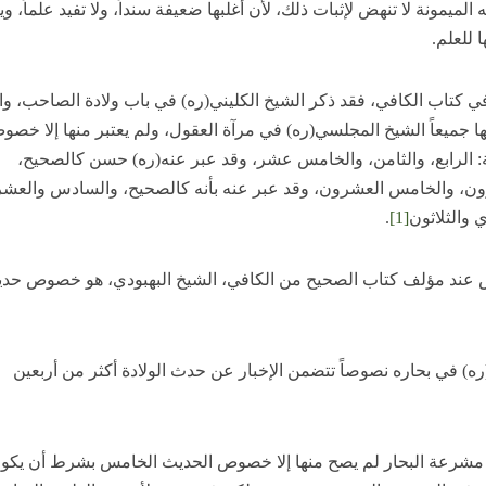
لميمونة لا تنهض لإثبات ذلك، لأن أغلبها ضعيفة سنداً، ولا تفيد علماً، وي
 للعلم.
ي كتاب الكافي، فقد ذكر الشيخ الكليني(ره) في باب ولادة الصاحب، واح
ها جميعاً الشيخ المجلسي(ره) في مرآة العقول، ولم يعتبر منها إلا خص
لية: الرابع، والثامن، والخامس عشر، وقد عبر عنه(ره) حسن كالصحيح،
ون، والخامس العشرون، وقد عبر عنه بأنه كالصحيح، والسادس والعش
 والثلاثون
[1]
.
عند مؤلف كتاب الصحيح من الكافي، الشيخ البهبودي، هو خصوص حدي
ره) في بحاره نصوصاً تتضمن الإخبار عن حدث الولادة أكثر من أربعين
شرعة البحار لم يصح منها إلا خصوص الحديث الخامس بشرط أن يكو