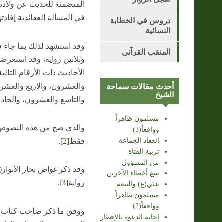
المتضمنة للحديث عن ولادته ا
في المسألة العقائدية إفادتها
دروس في الخطابة
النسائية
وقد استشهد لذلك بما جاء ف
المنقب القرآني
وثلاثين رواية، وقد استعرض
الأحاديث ذات الأرقام التا
والعشرون، والاربع والعشر
أحدث مقالات سماحة
الشيخ
والتاسع والعشرون، والحادي
مسلمون ظاهراً
والذي صح من هذه النصوص 
وواقعاً(3)
انعقاد الجماعة
فقط
[2]
.
تربية الفتاة
من المسؤول
وقد ذكر غواص بحار الأنوار(
تتبع أخطاء الآخرين
رواية
[3]
.
علي(ع) والبيعة
مسلمون ظاهراً
وواقعاً(2)
ووفق ما ذكر صاحب كتاب م
إجابة الدعوة بالإفطار