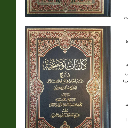
ه،
ة
ن.
ض)
،