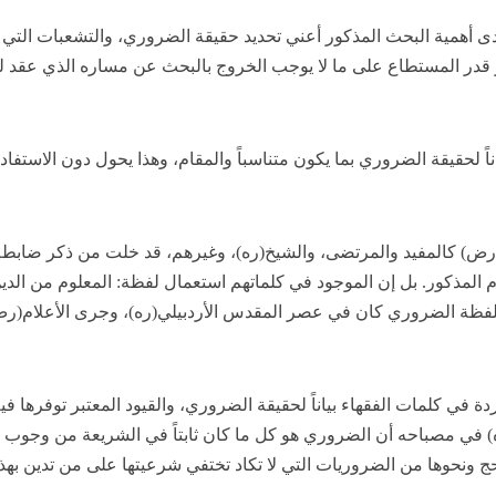
ى أهمية البحث المذكور أعني تحديد حقيقة الضروري، والتشعبات التي
ار قدر المستطاع على ما لا يوجب الخروج بالبحث عن مساره الذي عقد ل
ناً لحقيقة الضروري بما يكون متناسباً والمقام، وهذا يحول دون الاستفاد
(رض) كالمفيد والمرتضى، والشيخ(ره)، وغيرهم، قد خلت من ذكر ضابطة
 المذكور. بل إن الموجود في كلماتهم استعمال لفظة: المعلوم من الدي
لفظة الضروري كان في عصر المقدس الأردبيلي(ره)، وجرى الأعلام(ر
ة في كلمات الفقهاء بياناً لحقيقة الضروري، والقيود المعتبر توفرها فيه
ه) في مصباحه أن الضروري هو كل ما كان ثابتاً في الشريعة من وجوب
حج ونحوها من الضروريات التي لا تكاد تختفي شرعيتها على من تدين بهذا