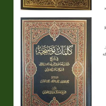
د
ا
،
كة