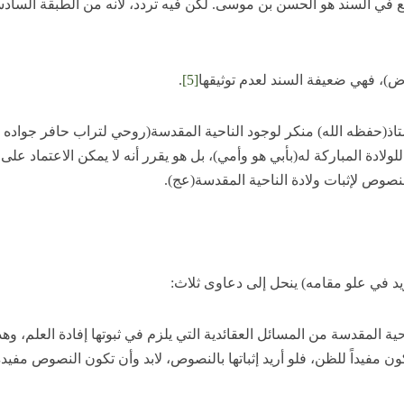
 في السند هو الحسن بن موسى. لكن فيه تردد، لأنه من الطبقة الساد
ض)، فهي ضعيفة السند لعدم توثيقها
[5]
.
ستاذ(حفظه الله) منكر لوجود الناحية المقدسة(روحي لتراب حافر جواده
للولادة المباركة له(بأبي هو وأمي)، بل هو يقرر أنه لا يمكن الاعتماد على
نصوص لإثبات ولادة الناحية المقدسة(عج).
د في علو مقامه) ينحل إلى دعاوى ثلاث:
حية المقدسة من المسائل العقائدية التي يلزم في ثبوتها إفادة العلم، وهذ
 يكون مفيداً للظن، فلو أريد إثباتها بالنصوص، لابد وأن تكون النصوص مفيد