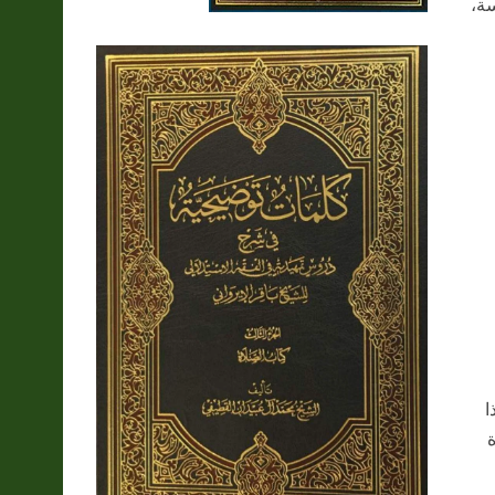
سة،
ا
ة