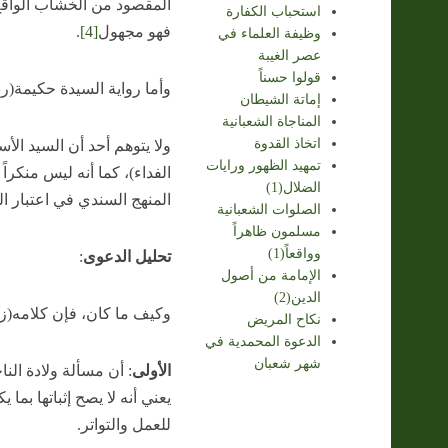
المقصود من الخشاب الواقع
استحباب الكفارة
فهو مجهول
[4]
.
وظيفة العلماء في
عصر الغيبة
قولوا حسناً
وأما رواية السيدة حكيمة(ر
إماتة الشيطان
المناجاة الشعبانية
اتخاذ القدوة
ولا يتوهم أحد أن السيد الأ
تمهيد الظهور ورايات
الفداء)، كما أنه ليس منكراً 
الضلال(1)
المنهج السندي في اعتبار ال
الصلوات الشعبانية
مسلمون ظاهراً
وواقعاً(1)
تحليل الدعوى
:
الإمامة من أصول
الدين(2)
وكيف ما كان، فإن كلامه(زي
نكاح المريض
الدعوة المحمدية في
شهر شعبان
الأولى
: أن مسألة ولادة النا
يعني أنه لا يصح إثباتها بما
للعمل والتواتر.