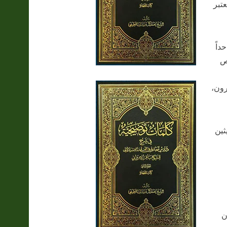
عتبر
داً
وص
رون،
ثين
ن