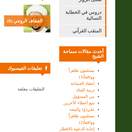
دروس في الخطابة
النسائية
الجفاف الروحي (8)
المنقب القرآني
أحدث مقالات سماحة
الشيخ
تعليقات الفيسبوك
مسلمون ظاهراً
وواقعاً(3)
انعقاد الجماعة
التعليقات مغلقة
تربية الفتاة
من المسؤول
تتبع أخطاء الآخرين
علي(ع) والبيعة
مسلمون ظاهراً
وواقعاً(2)
إجابة الدعوة بالإفطار