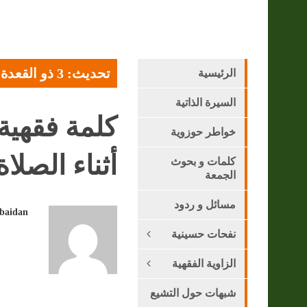
تحديث: 3 ذو القعدة 1447 هـ - 21 أبريل 2026
الرئيسية
السيرة الذاتية
كلمة فقهية
خواطر حوزوية
أثناء الصلاة
كلمات و بحوث
الجمعة
مسائل و ردود
obaidan
نفحات حسينية
الزاوية الفقهية
شبهات حول التشيع