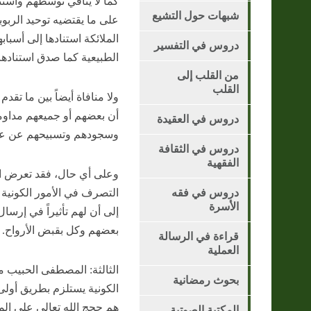
كما لا ينافي توسطهم واستناد
شبهات حول التشيع
على ما يقتضيه توحيد الربوب
الملائكة استنادها إلى أسباب
دروس في التفسير
الطبيعية كما صدق استنادها 
من القلب إلى
القلب
ولا منافاة أيضاً بين ما تق
أن بعضهم أو جميعهم مداومو
دروس في العقيدة
وسجودهم وتسبيحهم عن عملهم
دروس في الثقافة
الفقهية
وعلى أي حال، فقد تعرض الق
دروس في فقه
التصرف في الأمور الكونية 
الأسرة
إلى أن لهم تأثيراً في إرسال
بعضهم وكل بقبض الأرواح.
قراءة في الرسالة
العملية
الثالثة: المصطفى الحبيب م
بحوث رمضانية
الكونية يستلزم بطريق أولى
هم حجج الله تعالى على المل
المكتبة الصوتية