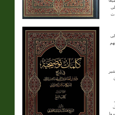
عاً
لى
دث
لى
هم
شير
ل
روا