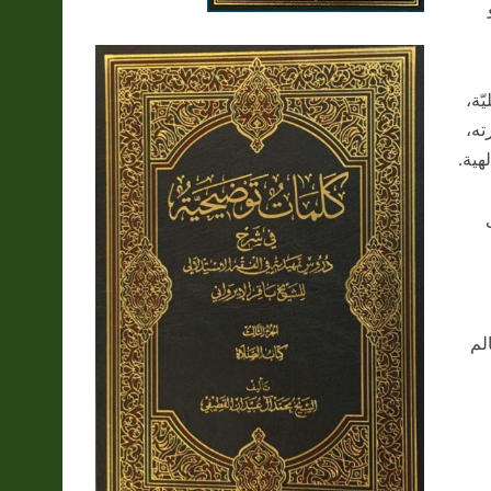
ّة،
ته،
هية.
لم