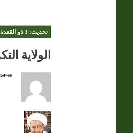
تحديث: 3 ذو القعدة 1447 هـ - 21 أبريل 2026
الولاية التكو
ixelweb