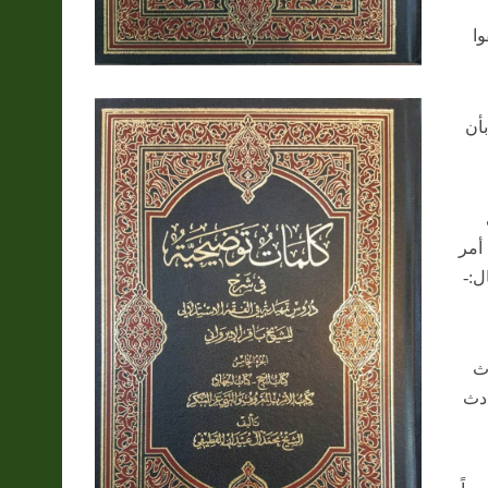
وا
بأن
أمر
ل:-
دث
ادث