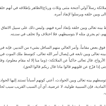
ملائكة رسلاً أولي أجنحة مثنى وثلاث ورباع)الظاهر بإطلاقه في أنهم خلق
لى وبين خلقه ويرسلوا لإنفاذ أمره.
ط بينه تعالى وبين خلقه بإنفاذ أمره فيهم، وليس ذلك على سبيل الاتفاق 
ديهم، ثم يجري مثله لا بتوسيطهم، فلا اختلاف ولا تخلف في سنـته.
ق بعض مقاماً، وأمر العالي منهم السافل بشيء من التدبير، فإنه في
ينه تعالى وبين تابعه في إيصال أمر الله تعالى، كتوسط ملك الموت في 
واح، قال تعالى حاكياً عن الملائكة:- (وما منا إلا له مقام معلوم)، وقا
ى إذا فزّع عن قلوبهم قالوا ماذا قال ربكم قالوا الحق).
توسطهم بينه تعالى وبين الحوادث، أعني كونهم أسباباً تستند إليها الحوا
ـبة المادية، فإن السببية طولية، لا عرضية، أي أن السبب القريب سبب لح
.