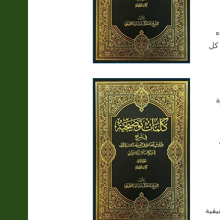
ه
 كل
ة
يقية