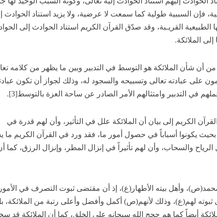
 الحوادث إليهم استناد الحوادث إليه تعالى، وكونه السبب الوحيد لها جمي
ية، فإن السببية طولية كما سمعت لا عرضية، ولا يزيد استناد الحوادث إ
ها الطبيعية القريـبة، وقد صدّق القرآن الكريم استناد الحوادث إلى الحوا
إلى الملائكة.
دم من أن شأن الملائكة هو التوسط في التدبير وبين ما يظهر من كلامه تعا
ن على عبادته تعالى وتسبيحه والسجود له، وذلك لجواز أن تكون عبادت
 في التدبير وامتثالهم الأمر الصادر عن ساحة العزة بالتوسط[3].
رآن الكريم إلى بيان أن الملائكة علل في التأثير، وأن لهم قدرة في
بحيث يكونوا أسباباً في حصول أمور ما، فقد ورد في القرآن الكريم ما ي
 الرياح والسحاب، وأن لهم تأثيراً في إنزال المطر، وإنزال الرزق، كما أن
حمد(ص)، وأهل بيته الأطهار(ع)، إذ أن مقتضى ثبوت التصرف في الأمور
 ثبوته لهم(ع)، وذلك لأنهم(ص) أكمل وأفضل وأعلى رتبة من الملائكة، ب
ائكة أيضاً كما هم حجج الله سبحانه على الخلق، كما أن الملائكة قد سخ