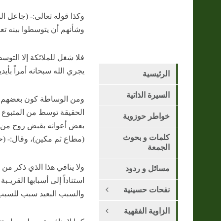
وكذا قوله تعالى:- (جاعل ال
وشأنهم أن يتوسطوا بينه تعا
فلا شغل للملائكة إلا التوس
يجري الله سبحانه أمراً بأي
الرئيسية
السيرة الذاتية
ومن الوساطة كون بعضهم فو
الحقيقة توسط من المتبوع ب
خواطر حوزوية
بعض أعوانه بقبض روح من الأر
كلمات و بحوث
(مطاع ثم مكين)، وقال:- (حت
الجمعة
ولا ينافي هذا الذي ذكر من 
مسائل و ردود
استناداً إلى أسبابها القري
نفحات حسينية
والسبب البعيد سبب للسبب
الزاوية الفقهية