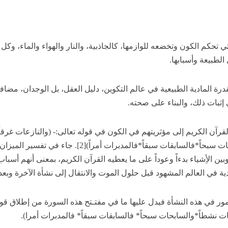
لتي تحكم الكون وتخضعه للوازمها، كالجاذبية، والنار والهواء والماء، وكل 
الطبيعة وأسبابها.
رة المادية الطبيعية في عالم التكوين، دليل العقل، بل الوجدان، مضافاً
ي إثبات ذلك، والبناء على صحته.
 القرآن الكريم إلى مؤثريتهم في الكون في قوله تعالى:- (والنازعات غرقاً
والناشطات نشطاً*والسابحات سبحاً*فالسابقات سبقاً*فالمدبرات أمراً)[2]. جاء في تفسير الميزا
بين الأِشياء بدءاً وعوداً على ما يعطيه القرآن الكريم، بمعنى أنهم أسباب
ية في العالم المشهود قبل حلول الموت والانتقال إلى نشأة الآخرة وبعد
مور في هذه النشأة فيدل عليها ما في مفتـتح هذه السورة من إطلاق قول
ات نشطاً*والسابحات سبحاً* فالسابقات سبقاً* فالمدبرات أمرا).