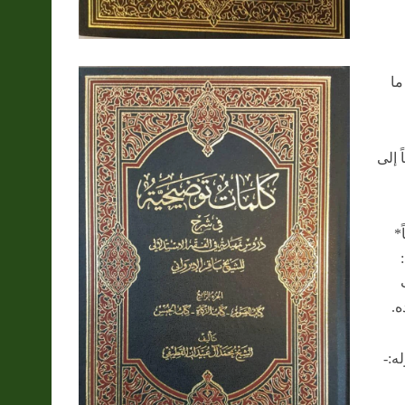
ما
 إلى
*
ن:
ه.
ه:-