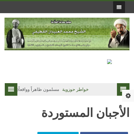
خواطر حوزوية
مسلمون ظاهراً وواقعاً(3)
ف
الأجبان المستوردة