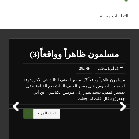
التعليقات مغلقة
مسلمون ظاهراً وواقعاً(3)
21 أبريل,2026
262
مسلمون ظاهراً وواقعاً(3) مصير الصنف الثالث في الآخرة: وقد
تتب
اشتملت النصوص على مصير الصنف الثالث يوم القيامة، ففي
من 
تفسير القمي، بسند ينتهي إلى ضريس الكناسي، عن أبي
وال
جعفر(ع)، قال: قلت له: جعلت
أعم
اقراء المزيد
Previous
Next