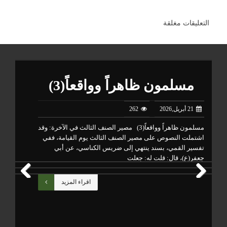
التعليقات مغلقة
مسلمون ظاهراً وواقعاً(3)
21 أبريل,2026
262
مسلمون ظاهراً وواقعاً(3) مصير الصنف الثالث في الآخرة: وقد
تتب
اشتملت النصوص على مصير الصنف الثالث يوم القيامة، ففي
من 
تفسير القمي، بسند ينتهي إلى ضريس الكناسي، عن أبي
وال
جعفر(ع)، قال: قلت له: جعلت
أعم
اقراء المزيد
Previous
Next