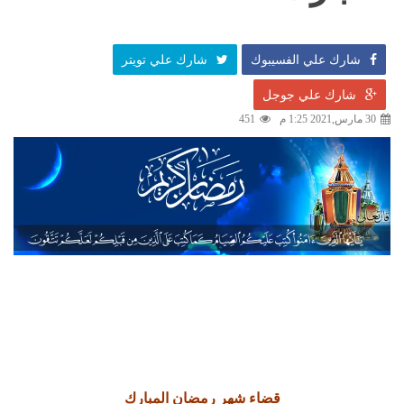
شارك علي الفسيبوك
شارك علي تويتر
شارك علي جوجل
30 مارس,2021 1:25 م
451
قضاء
شهر رمضان المبارك