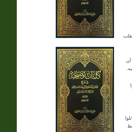
نقلب
أن
ه.
لوا
حظ