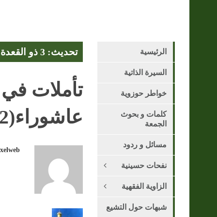
تحديث: 3 ذو القعدة 1447 هـ - 21 أبريل 2026
الرئيسية
السيرة الذاتية
تأملات في 
خواطر حوزوية
عاشوراء(2)
كلمات و بحوث
الجمعة
مسائل و ردود
ixelweb
نفحات حسينية
الزاوية الفقهية
شبهات حول التشيع