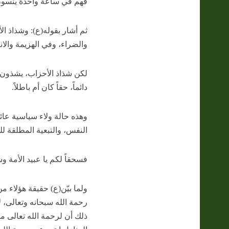
فهم في ساعة واحدة ينسون و
ثم أشار بقوله(ع): وشذاذ ال
والضراء، وفي الهزيمة والان
لكن شذاذ الأحزاب، يشذون ع
دائماً، حقاً كان أم باطلاً.
وهذه حالة ولاء سياسية عا
النفس، والتبعية المطلقة لل
فسحقاً لكم يا عبيد الأمة و
ولما بيّن(ع) حقيقة هؤلاء من
رحمة الله سبحانه وتعالى، ل
ذلك أن لرحمة الله تعالى من