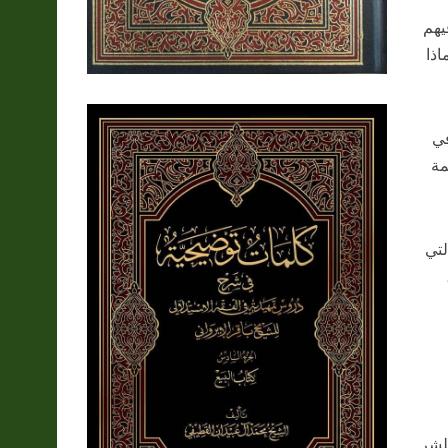
يهم
اذا
في
مة
لتي
للشر