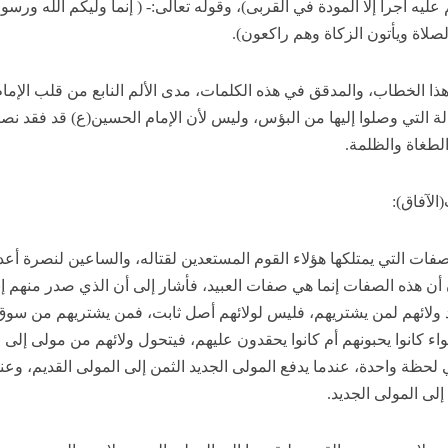
عليه أجراً إلا المودة في القربى)، وقوله تعالى:- ( إنما وليكم الله ورسو
لصلاة ويأتون الزكاة وهم راكعون).
ذا الخطاب، والمدقق في هذه الكلمات، مدى الألم النابع من قلب الإمام
الة التي وصلوا إليها من البؤس، وليس لأن الإمام الحسين(ع) قد فقد نص
لطغاة والظلمة.
الآفاق):
فات التي يمتلكها هؤلاء القوم المستعدين لقتاله، والساعين لنصرة أعد
 أن هذه الصفات إنما هي صفات العبيد، فأشار إلى أن الذي صدر منهم إن
عبيد ولائهم لمن يشتريهم، فليس لولائهم أصل ثابت، فمن يشتريهم من سوق
ء كانوا يحبونهم أم كانوا يحقدون عليهم، فيتحول ولائهم من مولى إلى
ظة واحدة، عندما يدفع المولى الجديد الثمن إلى المولى القديم، وعن
لى المولى الجديد.