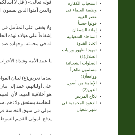
قوله تعالى:- ( قل لا أسألكم 
استحباب الكفارة
والذين آمنوا الذين يقيمون ا
وظيفة العلماء في
عصر الغيبة
قولوا حسناً
ولا يخفى على المتأمل في ه
إماتة الشيطان
إشفاقاً على هؤلاء لهذه الح
المناجاة الشعبانية
اتخاذ القدوة
له في محنـته، وجهاده ضد ا
تمهيد الظهور ورايات
الضلال(1)
يا عبيد الأمة وشذاذ الأحزاب(
الصلوات الشعبانية
مسلمون ظاهراً
وواقعاً(1)
بعدما تعرض(ع) لبيان المواص
الإمامة من أصول
على أوليائهم، عمد إلى بيان
الدين(2)
هو أخلاقية العبيد، لأن ال
نكاح المريض
النخاسة يستحق ولاءهم، سوا
الدعوة المحمدية في
شهر شعبان
مولى في سوق النخاسة في لح
يدفع المولى القديم السوط إ