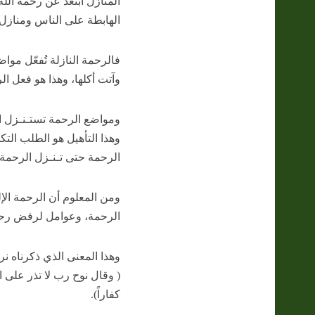
المنازل ابتعد عن رحمة الله
الهابطة على الناس ومنازل 
فالرحمة النازلة تُفعّل م
وآتت أكلها، وهذا هو فعل الر
ومواضع الرحمة تستـنـزل ال
وهذا التأهيل هو الطلب التكو
الرحمة حتى تـنـزل الرحمة، 
ومن المعلوم أن الرحمة الإل
الرحمة، وعوامل لرفض رحمة
وهذا المعنى الذي ذكرناه نرا
( وقال نوح رب لا تذر على ال
كفاراً).