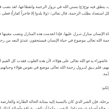
، ينطق فيه نوح(ع) بسنن الله في نزول الرحمة وانقطاعها، لقد نضب ف
 استعداد بطلب الرحمة، قال تعالى:- (ولا يلدوا إلا فاجراً كفاراً) فعلى م
ة الإنسان منازل تنـزل عليها، فإذا انعدمت هذه المنازل ونضب معينها 
حمة الله تعالى موضوع في حياة الإنسان فيستحقون عندئذٍ البعد من رح
عاشوراء يدعو الله تعالى على هؤلاء، لأن هذه القلوب فقدت كل القيم ا
م، فلم يـبق لنـزول رحمة الله تعالى موضع في نفوس هؤلاء وحياتهم،
أمة.
كم:
مرحلة، فإن الشر الذي كان بالنسبة إليه بمثابة الحالة الطارئة والعارضة
إلى حالة أصيلة عريقة داخل النفس، وكما أن للخير عراقة وأصالة كذلك 