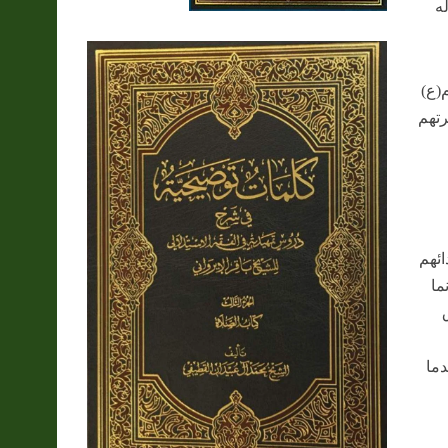
له
(ع)
رتهم
ائهم
ما
دما