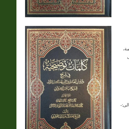
مة،
ل
لى:-