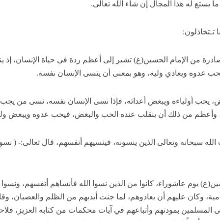
ا يستع له هذا المجال إن شاء الله تعالى.
 تـتخاذلون:
صادرة من الإمام الحسين(ع) تشير إلى أعظم ردة في حياة الإنسان، إذ ي
حب عدوه ويعادي وليه، وهو بمعنى أن ينسى الإنسان نفسه.
 يحب أولياءه ويبغض أعدائه، فإذا نسى الإنسان نفسه، نسى من يجب 
وأعظم من ذلك أن ينقلب عنده الحب والبغض، فيحب عدوه ويبغض ولي
الله سبحانه وتعالى الذين ينسونه، فينسيهم أنفسهم، قال تعالى:- ( نسوا
ين(ع) يوم عاشوراء، كانوا من الذين نسوا الله فأنساهم أنفسهم، ونسوا
ية، وكان عليهم أن يعادوهم، لما جنت أيديهم من الظلم والعصيان، وقات
الى المسلمين بمودتهم وأتباعهم في آيات محكمات من كتابه العزيز، فلا