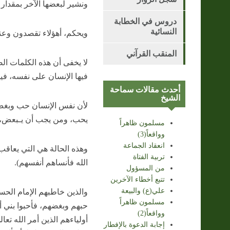
ونشير لبعضها الآخر بمقدار م
دروس في الخطابة
النسائية
ويحكم، أهؤلاء تقصدون وعنا
المنقب القرآني
لا يخفى أن هذه الكلمات ال
فيها الإنسان على نفسه، في
أحدث مقالات سماحة
الشيخ
لأن نفس الإنسان حب وبغض،
يحب، ومن يجب أن يـبعض، 
مسلمون ظاهراً
وواقعاً(3)
انعقاد الجماعة
وهذه الحالة هي التي يعاقب 
تربية الفتاة
الله فأنساهم أنفسهم).
من المسؤول
تتبع أخطاء الآخرين
علي(ع) والبيعة
والذين خاطبهم الإمام الحس
مسلمون ظاهراً
حبهم وبغضهم، فأحبوا بني أم
وواقعاً(2)
أولياءهم الذين أمر الله تع
إجابة الدعوة بالإفطار