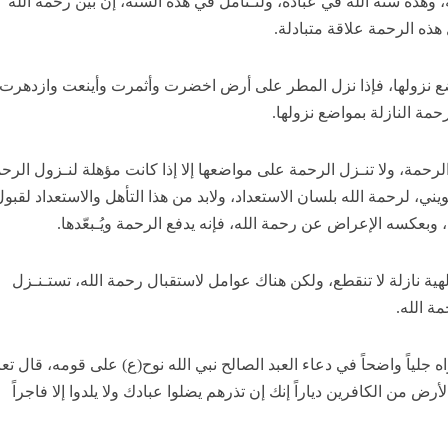
، وهذه سنة الله في عباده، ولنـتأمل في هذه السنة، إن بين رحمة الله
هذه الرحمة علاقة متبادلة.
واضع نزولها، فإذا نزل المطر على أرض اخضرت وأثمرت وأينعت وازدهرت
حمة النازلة بمواضع نزولها.
رحمة، ولا تنـزل الرحمة على مواضعها إلا إذا كانت مؤهلة لنـزول الرح
يني، لرحمة الله بلسان الاستعداد، ولابد من هذا التأهل والاستعداد لقبو
وبعكسه الإعراض عن رحمة الله، فإنه يدفع الرحمة ويُـبعّدها.
هية نازلة لا تنقطع، ولكن هناك عوامل لاستقبال رحمة الله، تستـنـزل
 الله.
ه جلياً واضحاً في دعاء العبد الصالح نبي الله نوح(ع) على قومه، قال تعا
أرض من الكافرين دياراً إنك إن تذرهم يضلوا عبادك ولا يلدوا إلا فاجراً