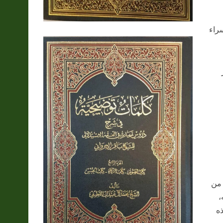
سراء
 من
،
ذه