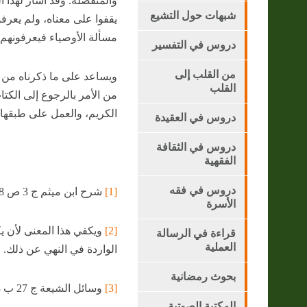
والمنفصلة. وقد أشار لهذا ا
شبهات حول التشيع
يقفوا على معناه، ولم يعرفو
مسألة الأوصياء فيعرفونهم
دروس في التفسير
من القلب إلى
ويساعد على ما ذكرناه من ع
القلب
من الأمر بالرجوع إلى الكتا
الكريم، والعمل على طبقها
دروس في العقيدة
دروس في الثقافة
الفقهية
دروس في فقه
[1]
شرح ابن ميثم ج 3 ص 168.
الأسرة
[2]
ويكفي هذا المعنى لأن ي
قراءة في الرسالة
العملية
الواردة في النهي عن ذلك.
بحوث رمضانية
[3]
وسائل الشيعة ج 27 ب 13 ص 201.
المكتبة الصوتية