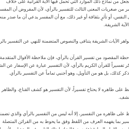
يجعل من نماذج ذلك الموارد التي تحمل فيها الآية القرآنية على خلاف
مر من صغريات المعنى الثالث للتفسير بالرأي، لأن المفروض أن المفس
 النفس، أو تأثرٍ بثقافة أو غير ذلك، مع أن المفسر يدعي أن ما صدر منه 
لآية الشريفة.
اهر الآيات الشريفة يتنافى والنصوص المتضمنة للنهي عن التفسير بالر
احظة المقصود من تفسير القرآن بالرأي، فإن ملاحظة الأقوال المتقدمة
كر تفسيراً للقرآن الكريم بالرأي، لأن التفسير عبارة عن الإسفار عن ال
ذكر كذلك، بل هو من التأويل، وهو أجنبي تماماً عن التفسير بالرأي.
ظ على ظاهره لا يحتاج تفسيراً، لأن التفسير هو كشف القناع، والظاهر 
كشف.
 على ظاهره من التفسير، إلا أنه ليس من التفسير بالرأي والذي تضم
سير بما يفهمه العرف من اللفظ وفق ما يحوط به من القرائن المتصلة