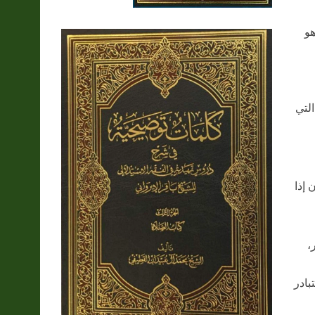
هو
التي
 إذا
،
بادر