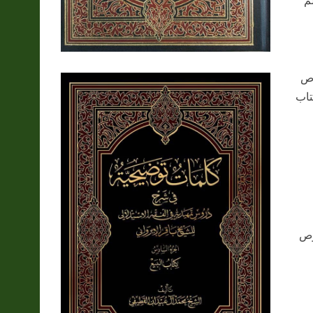
م
وص
تاب
وص