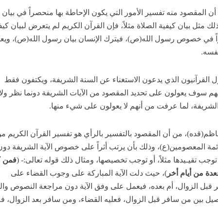
ن المقصود منه تفسير الأمور التي يكون الإحاطة بها منحصراً في بيان
ك مثل بيان كيفية الصلاة مثلاً، فإن القرآن الكريم لم يتعرض لبيان كيفي
اً في خصوص رسول الله(ص)، فيترك الإنسان بيان رسول الله(ص)، ويع
فسه.
قول القرآنيون الذي يدعون الاستغناء عن السنة الشريفة، ويكتفون فقط
إنهم سوف يعولون على تحديد المقصود من الآيات الشريفة دونما نظر ولا
لشريفة، لما عرفت من أنهم لا يعولون على شيء منها.
أعاظم(قده)، من أن المقصود بالتفسير بالرأي هو تفسير القرآن الكريم م
ئمة المعصومين(ع)، وذلك بأن يرتب أثراً على خصوص الآية الشريفة دون
جب تقيـيدها مثلاً، أو توجب تخصيصها، ومثال ذلك قوله تعالى:- (
فمن ك
دة من أيام أخر
)، حيث دلت الآية المباركة على وجوب القضاء على
 قبل الزوال، أم بعده، فيعمل على وفق الآية دون مراجعة النصوص وال
ل بين من سافر قبل الزوال، فعليه القضاء، ومن سافر بعد الزوال، فل