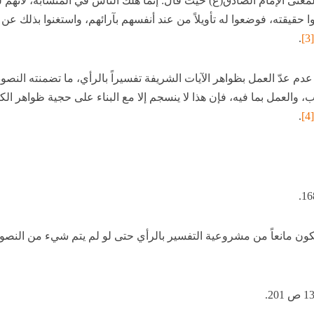
لمعنى الإمام الصادق(ع) حيث قال: إنما هلك الناس في المتشابه، لأنهم ل
ا حقيقته، فوضعوا له تأويلاً من عند أنفسهم بآرائهم، واستغنوا بذلك عن
.
[3]
دم عدّ العمل بظواهر الآيات الشريفة تفسيراً بالرأي، ما تضمنته النص
ب، والعمل بما فيه، فإن هذا لا ينسجم إلا مع البناء على حجية ظواهر الك
.
[4]
كون مانعاً من مشروعية التفسير بالرأي حتى لو لم يتم شيء من النص