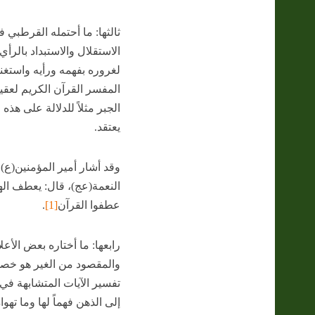
ثالثها: ما أحتمله القرطبي
الاستقلال والاستبداد بالرأي
لغروره بفهمه ورأيه واستغن
المفسر القرآن الكريم لعقي
الجبر مثلاً للدلالة على هذه
يعتقد.
وقد أشار أمير المؤمنين(ع)
النعمة(عج)، قال: يعطف اله
عطفوا القرآن
[1]
.
رابعها: ما أختاره بعض الأع
والمقصود من الغير هو خصوص
تفسير الآيات المتشابهة في 
إلى الذهن فهماً لها وما تهو