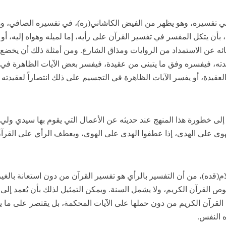
 في تفسيره، وهو يظهر من الفيض الكاشاني(ره)، في تفسيره الصافي، و
، بأن يتكل المفسر في تفسير القرآن على رأيه، إما لميله وهواه إليه، أو
ائه عن الاستمداد من الروايات ومذاق الشارع. ومن أمثلة ذلك أن يخضع
دته، فيفسره وفق ما يتبنى من عقيدة، فيفسر بعض الآيات الظاهرة في
 العقيدة، أو يفسر الآيات الظاهرة في التجسيم على ذلك انتصاراً لعقيدته 
 إلى خطورة هذا المنهج عند حديثه عن الأعمال التي يقوم بها سيدي ولي
وى على الهدى، إذا عطفوا الهدى على الهوى، ويعطف الرأي على القرآن
لام(قده)، من أن التفسير بالرأي هو تفسير القرآن من دون استعانة بالغير
 القرآن الكريم، ولا يشمل السنة. ويمكن التمثيل لذلك بأن يُعمد إلى
القرآن الكريم من دون حملها على الآيات المحكمة، بل يقتصر على ما يت
اه النفس.