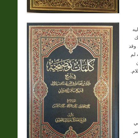
يه
ك
 وقد
 لم
ام.
في
ير