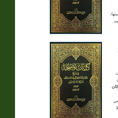
تها،
مد
ن
ان
تي
ا