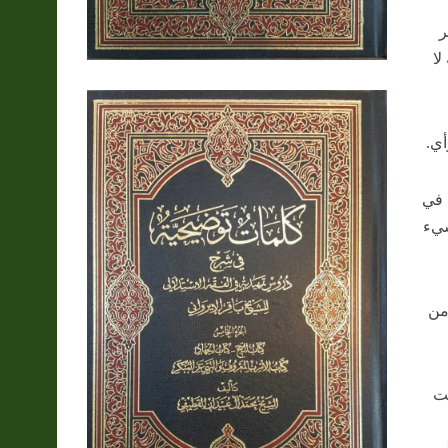
ر
لا
أي.
 في
شيء
من
نت