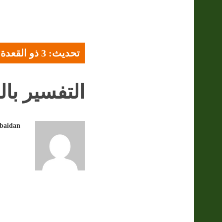
تحديث: 3 ذو القعدة 1447 هـ - 21 أبريل 2026
التفسير بال
obaidan