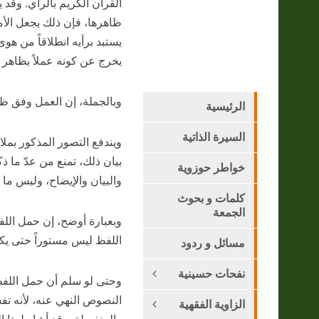
القرآن الكريم بالرأي. وقد 
ظاهرها، فإن ذلك يجعل الأ
يستبد برأيه انطلاقاً من هوى
يخرج عن كونه عملاً بظاهر ا
وبالجملة، إن العمل وفق ظو
الرئيسية
السيرة الذاتية
ويندفع التصور المذكور بمل
بيان ذلك، تمنع من عدّ ما ذ
خواطر حوزوية
والبيان والإيضاح، وليس ما 
كلمات و بحوث
الجمعة
وبعبارة أوضح، إن حمل اللف
اللفظ ليس مستوراً حتى ي
مسائل و ردود
نفحات حسينية
وحتى لو سلم أن حمل اللفظ
النصوص النهي عنه، لأنه تف
الزاوية الفقهية