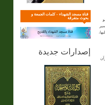
قناة مسجد الشهداء – كلمات الجمعة و
بحوث متفرقة
و
سير
يها،
إصدارات جديدة
آن