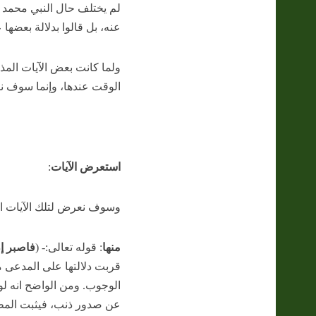
لم يختلف حال النبي محمد 
عنه، بل قالوا بدلالة بعضها 
ولما كانت بعض الآيات المذ
الوقت عندها، وإنما سوف نقص
استعرض الآيات
:
وسوف نعرض لتلك الآيات المتم
منها
: قوله تعالى:- (
فاصبر إن
قربت دلالتها على المدعى م
الوجوب. ومن الواضح انه لو
عن صدور ذنب، فيثبت الم