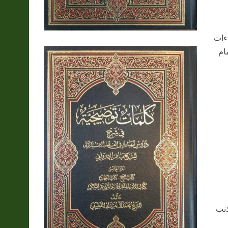
ءات
ام
ذنب