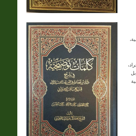
ية،
اد،
بل
ية