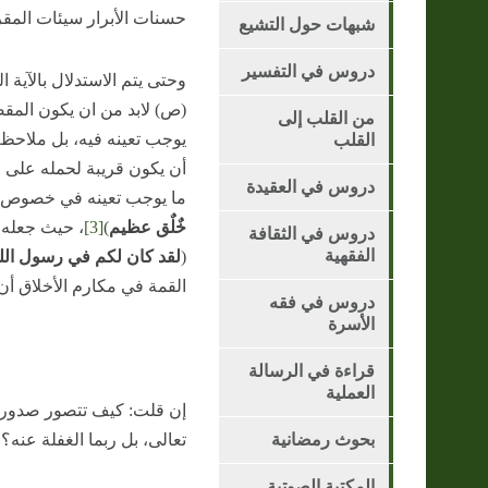
حسنات الأبرار سيئات المقر
شبهات حول التشيع
دروس في التفسير
وحتى يتم الاستدلال بالآية
(ص) لابد من ان يكون المقص
من القلب إلى
يوجب تعينه فيه، بل ملاحظة 
القلب
أن يكون قريبة لحمله على اح
دروس في العقيدة
ما يوجب تعينه في خصوص الم
خٌلٌق عظيم
)
[3]
، حيث جعله ال
دروس في الثقافة
الفقهية
(
لقد كان لكم في رسول الل
القمة في مكارم الأخلاق أن 
دروس في فقه
الأسرة
قراءة في الرسالة
العملية
إن قلت: كيف تتصور صدور ذنو
بحوث رمضانية
تعالى، بل ربما الغفلة عنه؟
المكتبة الصوتية