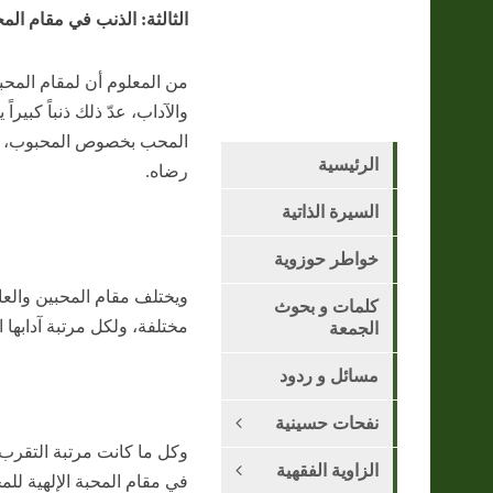
الثالثة: الذنب في مقام الم
من المعلوم أن لمقام المحب
والآداب، عدّ ذلك ذنباً كبير
المحب بخصوص المحبوب، في
الرئيسية
رضاه.
السيرة الذاتية
خواطر حوزوية
ويختلف مقام المحبين والعا
كلمات و بحوث
مختلفة، ولكل مرتبة آدابها 
الجمعة
مسائل و ردود
نفحات حسينية
وكل ما كانت مرتبة التقرب إ
الزاوية الفقهية
في مقام المحبة الإلهية للم