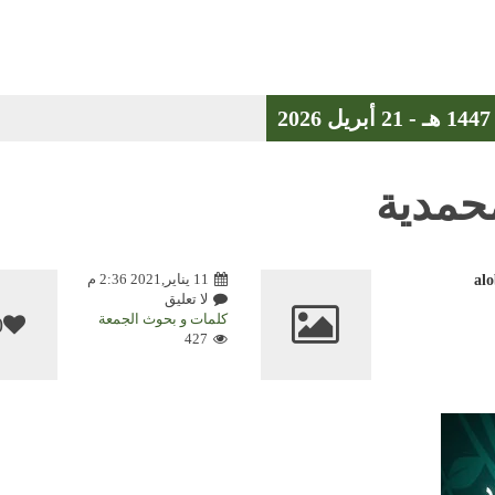
حمدية
11 يناير,2021 2:36 م
al
لا تعليق
كلمات و بحوث الجمعة
0
427