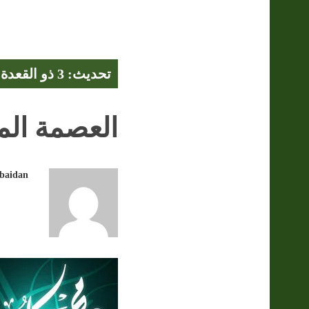
تحديث: 3 ذو القعدة 1447 هـ - 21 أبريل 2026
العصمة الم
obaidan