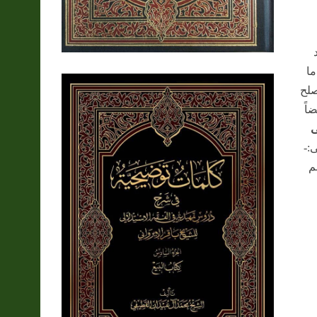
ما
صلح
اً
ى
:-
م