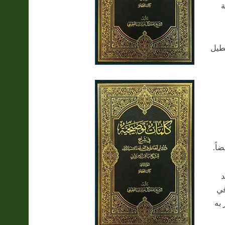
ة
نطيل
اً.
د
في
به