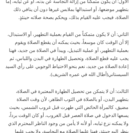
الأول: أن يكون متمكناً من إزالة النجاسة عن بدنه، أو عن ثيابه، إما
بتطهير موضعها، أو استبدالها بملابس غيرها دون أن ينافي ذلك
الصلاة، فيجب عليه القيام بذلك، ويحكم بصحة صلاته حينئذٍ.
الثاني: أن لا يكون متمكناً من القيام بعملية التطهير، أو الاستبدال،
إلا أن الوقت كان موسعاً، بحيث يمكنه أن يقطع الصلاة ويقوم
بعملية التطهير، أو عملية التبديل، ويبدأ في الصلاة من جديد، فهنا
يجب عليه قطع الصلاة، وتحصيل الطهارة في البدن واللباس، ثم
إعادة الصلاة من جديد، نعم بنحو الاحتياط الوجوبي على رأي السيد
السيستاني(أطال الله في عمره الشريف).
الثالث: أن لا يتمكن من تحصيل الطهارة المعتبرة في الصلاة،
بتطهير البدن، أو بالصلاة في الثوب الطاهر، لأن وقت الصلاة
مضيق، كالمرأة الحائض التي طهرت قبل غروب الشمس، بحيث
يسعها الدخول في صلاة العصر قبل الغروب، أو كان الوقت برداً،
ولا يمكنه نزع ثيابه، أو لأنه لا يأمن من وجود الناظر المحترم الذي
ينظر إليه حينئذٍ، فهنا عليها الصلاة مع النجاسة، ولا يجب عليها