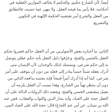
أيضاً، لأن الشارع حكيم، والحكيم لا يخالف الموازين العقلية في
أحكامه، فلا يأمر بما قبحه العقل، ولا ينهى عما حسنه، فالتطابق
بين العقل والشرع أمر تقتضيه الحكمة الإلهية في التكوين
والتشريع.
الثاني: ما أختاره بعض الأصوليـين من أن العقل حاكم فعبروا بحكم
العقل بالحسن والقبح، وعرّفوا دليل العقل بأنه حكم عقلي يتوصل
به إلى حكم شرعي، ويتمسك لذلك بالوجدان، لأن الإنسان متى
أدرك بعقله شيئاً حسناً يبادر إلى فعله من دون أن يتوقف على أمر
شرعي، كما أنه إذا أدرك أمراً قبيحاً فإنه يجتنبه بدافعه الذاتي من
دون أن ينتظر نهياً من الشارع، وهذا بسبب أن العقل يلزمه أن
يعمل بمقتضى الحسن والقبح، ويعضد ذلك الروايات الدالة على أن
العقل حجة على العباد، وأنه مدار الدين والثواب والعقاب، فعن عبد
الله بن سنان، عن أبي عبد الله(ع) قال: حجة الله على العباد النبي،
والحجة فيما بين العباد وبين الله العقل
[1]
.