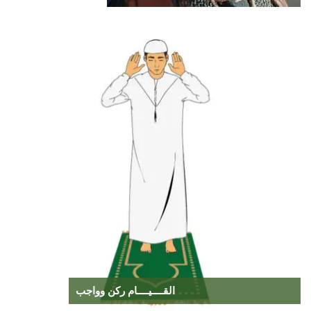
القــــيــــام ركن وواجب