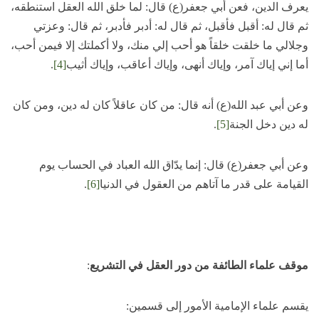
يعرف الدين، فعن أبي جعفر(ع) قال: لما خلق الله العقل استنطقه،
ثم قال له: أقبل فأقبل، ثم قال له: أدبر فأدبر، ثم قال: وعزتي
وجلالي ما خلقت خلقاً هو أحب إلي منك، ولا أكملتك إلا فيمن أحب،
أما إني إياك آمر، وإياك أنهى، وإياك أعاقب، وإياك أثيب
[4]
.
وعن أبي عبد الله(ع) أنه قال: من كان عاقلاً كان له دين، ومن كان
له دين دخل الجنة
[5]
.
وعن أبي جعفر(ع) قال: إنما يدّاق الله العباد في الحساب يوم
القيامة على قدر ما آتاهم من العقول في الدنيا
[6]
.
موقف علماء الطائفة من دور العقل في التشريع
:
يقسم علماء الإمامية الأمور إلى قسمين: