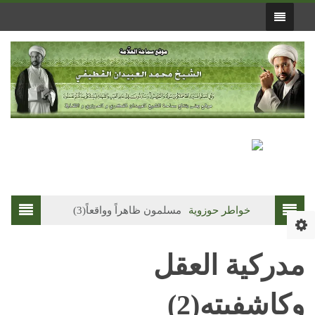
خواطر حوزوية
مسلمون ظاهراً وواقعاً(3)
فقه الصلاة
انع
مدركية العقل
وكاشفيته(2)