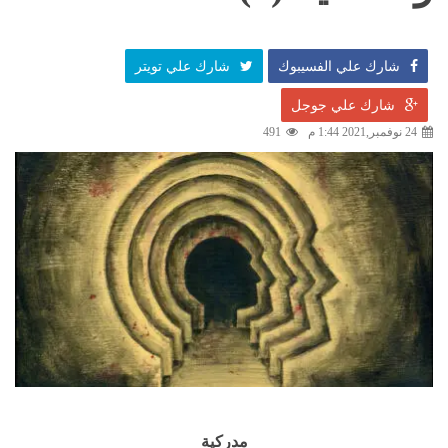
شارك علي الفسيبوك
شارك علي تويتر
شارك علي جوجل
24 نوفمبر,2021 1:44 م
491
مدركية