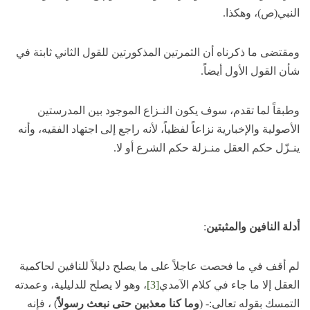
النبي(ص)، وهكذا.
ومقتضى ما ذكرناه أن الثمرتين المذكورتين للقول الثاني ثابتة في
شأن القول الأول أيضاً.
وطبقاً لما تقدم، سوف يكون النـزاع الموجود بين المدرستين
الأصولية والإخبارية نزاعاً لفظياً، لأنه راجع إلى اجتهاد الفقيه، وأنه
ينـزّل حكم العقل منـزلة حكم الشرع أو لا.
أدلة النافين والمثبتين
:
لم أقف في ما فحصت عاجلاً على ما يصلح دليلاً للنافين لحاكمية
العقل إلا ما جاء في كلام الآمدي
[3]
، وهو لا يصلح للدليلية، وعمدته
التمسك بقوله تعالى:- (
وما كنا معذبين حتى نبعث رسولاً
) ، فإنه