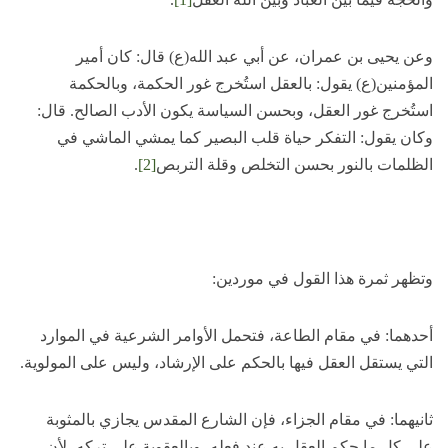
وعن يحيى بن عمران، عن أبي عبد الله(ع) قال: كان أمير
المؤمنين(ع) يقول: بالعقل استُخرج غور الحكمة، وبالحكمة
استُخرج غور العقل، وبحسن السياسة يكون الأدب الصالح. قال:
وكان يقول: التفكر حياة قلب البصير كما يمشي الماشي في
الظلمات بالنور بحسن التخلص وقلة التربص
[2]
.
وتظهر ثمرة هذا القول في موردين:
أحدهما: في مقام الطاعة، فتحمل الأوامر الشرعية في الموارد
التي يستقل العقل فيها بالحكم على الإرشاد، وليس على المولوية.
ثانيهما: في مقام الجزاء، فإن الشارع المقدس يجازي بالمثوبة
على كل ما حكم العقل به عند فعله، وبالعقوبة على تركه، لأن