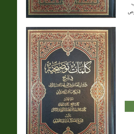
ب
صوص