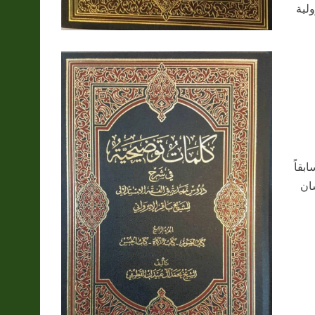
لية
بقاً
سان