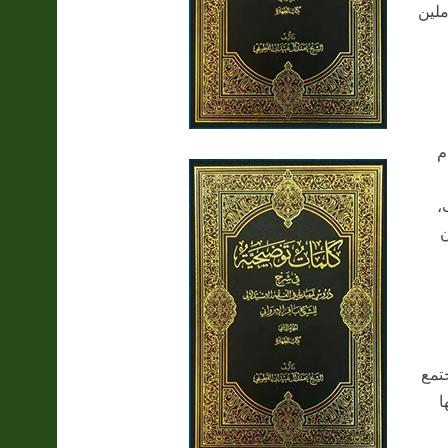
ملين
م
،
ن
تمع
ا