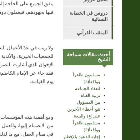
يتفق الجميع على الحاجة إل
فيها بجهودهم، فيعملون دون 
دروس في الخطابة
النسائية
المنقب القرآني
ولا ريب في عدّ الأعمال ال
أحدث مقالات سماحة
للجمعيات الخيرية، والأندية 
الشيخ
الإخوان الذي أشارت النصوص
فقد جاء عن الإمام الكاظم(ع
مسلمون ظاهراً
يوم القيامة.
وواقعاً(3)
انعقاد الجماعة
تربية الفتاة
من المسؤول
تتبع أخطاء الآخرين
علي(ع) والبيعة
ومع أهمية هذه المؤسسات وض
مسلمون ظاهراً
من الانضمام إليها، والعمل 
وواقعاً(2)
في مقام العمل، مع ما لذلك
إجابة الدعوة بالإفطار