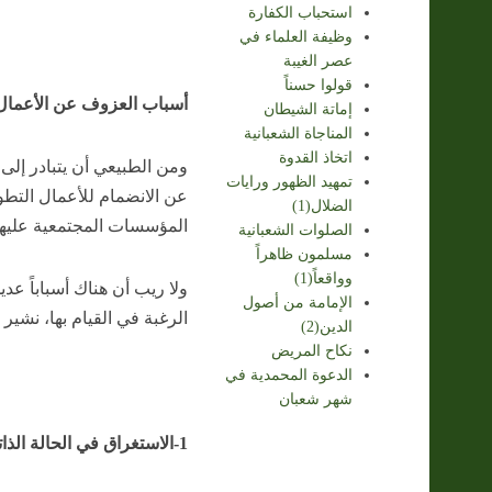
استحباب الكفارة
وظيفة العلماء في
عصر الغيبة
قولوا حسناً
أسباب العزوف عن الأعمال
إماتة الشيطان
المناجاة الشعبانية
اتخاذ القدوة
ومن الطبيعي أن يتبادر إل
تمهيد الظهور ورايات
عن الانضمام للأعمال التطو
الضلال(1)
المؤسسات المجتمعية عليها
الصلوات الشعبانية
مسلمون ظاهراً
وواقعاً(1)
ولا ريب أن هناك أسباباً ع
الإمامة من أصول
الرغبة في القيام بها، نشير 
الدين(2)
نكاح المريض
الدعوة المحمدية في
شهر شعبان
1-الاستغراق في الحالة الذاتية