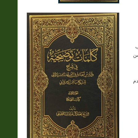
ب
من
دم