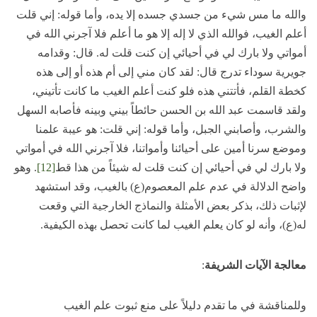
والله ما مس شيء من جسدي جسده إلا يده، وأما قوله: إني قلت
أعلم الغيب، فوالله الذي لا إله إلا هو ما أعلم فلا آجرني الله في
أمواتي ولا بارك لي في أحيائي إن كنت قلت له. قال: وقدامه
جويرية سوداء تدرج قال: لقد كان مني إلى أم هذه أو إلى هذه
كخطة القلم، فأتتني هذه فلو كنت أعلم الغيب ما كانت تأتيني،
ولقد قاسمت عبد الله بن الحسن حائطاً بيني وبينه فأصابه السهل
والشرب، وأصابني الجبل، وأما قوله: إني قلت: هو عيبة علمنا
وموضع سرنا أمين على أحيائنا وأمواتنا، فلا آجرني الله في أمواتي
ولا بارك لي في أحيائي إن كنت قلت له شيئاً من هذا قط
[12]
. وهو
واضح الدلالة في عدم علم المعصوم(ع) بالغيب، وقد استشهد
لإثبات ذلك، بذكر بعض الأمثلة والنماذج الخارجية التي وقعت
له(ع)، وأنه لو كان يعلم الغيب لما كانت تحصل بهذه الكيفية.
معالجة الآيات الشريفة
:
وللمناقشة في ما تقدم دليلاً على منع ثبوت علم الغيب