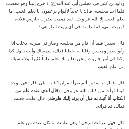
وداود بن كثير في مجلس أبي عبد الله(ع) إذ خرج إلينا وهو مغضب
فلما أخذ مجلسه، قال: يا عجباً لأقوام يزعمون أنا نعلم الغيب، ما
يعلم الغيب إلا الله عز وجل، لقد هممت بضرب جاريتي فلانة،
فهربت مني، فما علمت في أي بيوت الدار هي؟
قال: سدير: فلما أن قام من مجلسه وصار في منزله، دخلت أنا
وأبو بصير وميسر، وقلنا له: جعلنا فداك، سمعناك وأنت تقول كذا
وكذا في أمر جاريتك ونحن نعلم أنك تعلم علماً كثيراً، ولا ننسبك
إلى علم الغيب.
قال، فقال: يا سدير، ألم تقرأ القرآن؟ قلت: بلى. قال: فهل وجدت
فيما قرأت من كتاب الله عز وجل:- (
قال الذي عنده علم من
الكتاب أنا آتيك به قبل أن يرتد إليك طرفك
)، قال: قلت: جعلت
فداك، قد قرأته.
قال: فهل عرفت الرجل؟ وهل علمت ما كان عنده من علم