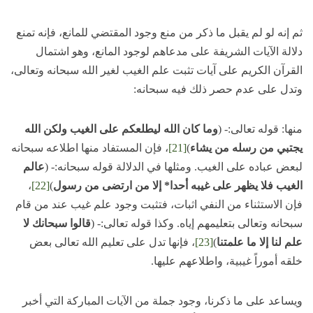
ثم إنه لو لم يقبل ما ذكر من منع وجود المقتضي للمانع، فإنه تمنع
دلالة الآيات الشريفة على مدعاهم لوجود المانع، وهو اشتمال
القرآن الكريم على آيات تثبت علم الغيب لغير الله سبحانه وتعالى،
وتدل على عدم حصر ذلك فيه سبحانه:
منها: قوله تعالى:- (
وما كان الله ليطلعكم على الغيب ولكن الله
يجتبي من رسله من يشاء
)
[21]
، فإن المستفاد منها اطلاعه سبحانه
لبعض عباده على الغيب. ومثلها في الدلالة قوله سبحانه:- (
عالم
الغيب فلا يظهر على غيبه أحدا* إلا من ارتضى من رسول
)
[22]
،
فإن الاستثناء من النفي اثبات، فتثبت وجود علم غيب عند من قام
سبحانه وتعالى بتعليمهم إياه. وكذا قوله تعالى:- (
قالوا سبحانك لا
علم لنا إلا ما علمتنا
)
[23]
، فإنها تدل على تعليم الله تعالى بعض
خلقه أموراً غيبية، واطلاعهم عليها.
ويساعد على ما ذكرنا، وجود جملة من الآيات المباركة التي أخبر