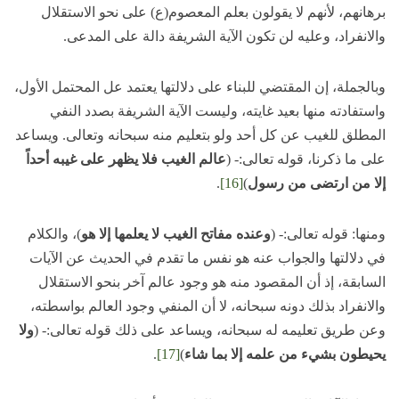
برهانهم، لأنهم لا يقولون بعلم المعصوم(ع) على نحو الاستقلال
والانفراد، وعليه لن تكون الآية الشريفة دالة على المدعى.
وبالجملة، إن المقتضي للبناء على دلالتها يعتمد عل المحتمل الأول،
واستفادته منها بعيد غايته، وليست الآية الشريفة بصدد النفي
المطلق للغيب عن كل أحد ولو بتعليم منه سبحانه وتعالى. ويساعد
على ما ذكرنا، قوله تعالى:- (
عالم الغيب فلا يظهر على غيبه أحداً
إلا من ارتضى من رسول
)
[16]
.
ومنها: قوله تعالى:- (
وعنده مفاتح الغيب لا يعلمها إلا هو
)، والكلام
في دلالتها والجواب عنه هو نفس ما تقدم في الحديث عن الآيات
السابقة، إذ أن المقصود منه هو وجود عالم آخر بنحو الاستقلال
والانفراد بذلك دونه سبحانه، لا أن المنفي وجود العالم بواسطته،
وعن طريق تعليمه له سبحانه، ويساعد على ذلك قوله تعالى:- (
ولا
يحيطون بشيء من علمه إلا بما شاء
)
[17]
.