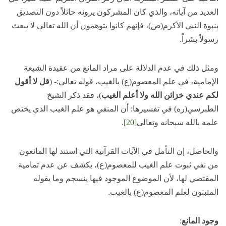
العديد من آياته، والذي كان المشركون يرونه حائلاً دون التصديق
بنبوة النبي الأكرم(ص)، فإنهم كانوا يتوهمون أن الله تعالى لا يبعث
رسولاً بشراً.
ومثل ذلك في عدم الدلالة على مراد المانع من عقيدة الشيعة
الإمامية، في علم المعصوم(ع) بالغيب، قوله تعالى:- (
قل لا أقول
لكم عندي خزائن الله ولا أعلم الغيب
)، فقد ذكر الشيخ
الطبرسي(ره) في تفسيرها: أن المنفي هو علم الغيب الذي يختص
علمه بالله سبحانه وتعالى
[20]
.
والحاصل، إن التأمل في الآيات القرآنية التي استند لها المانعون
من نفي ثبوت علم الغيب للمعصوم(ع)، يكشف عن عدم تمامية
المقتضي لها، لأن الموضوع الموجود فيها ينسجم وما يقوله
المثبتون لعلم المعصوم(ع) بالغيب.
وجود المانع
: