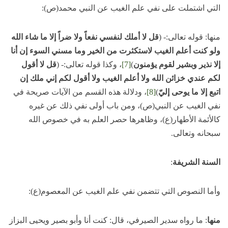
التي اشتملت على نفي علم الغيب عن النبي محمد(ص):
منها: قوله تعالى:- (
قل لا أملك لنفسي نفعاً ولا ضراً إلا ما شاء الله
ولو كنت أعلم الغيب لاستكثرت من الخير وما مسني السوء إن أنا
إلا نذير وبشير لقوم يؤمنون
)
[7]
، وكذا قوله تعالى:- (
قل لا أقول
لكم عندي خزائن الله ولا أعلم الغيب ولا أقول لكم إني ملك إن
اتبع إلا ما يوحى إليّ
)
[8]
، ودلالة هذه القسم من الآيات صريحة في
نفي الغيب عن النبي(ص)، ومن باب أولى نفي ذلك عن غيره
كالأئمة الأطهار(ع)، وظاهرها حصر العلم به في خصوص الله
سبحانه وتعالى.
السنة الشريفة
:
وأما النصوص التي تتضمن نفي علم الغيب عن المعصوم(ع):
منها
: ما رواه سدير الصيرفي، قال: كنت أنا وأبو بصير ويحيى البزاز