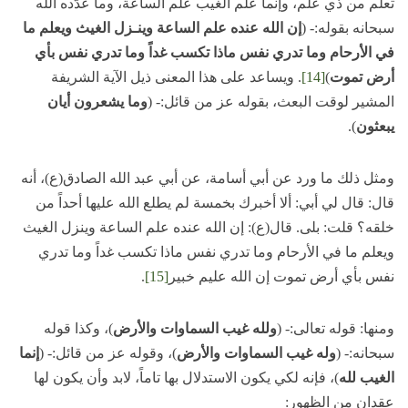
تعلم من ذي علم، وإنما علم الغيب علم الساعة، وما عدّده الله
سبحانه بقوله:- (
إن الله عنده علم الساعة وينـزل الغيث ويعلم ما
في الأرحام وما تدري نفس ماذا تكسب غداً وما تدري نفس بأي
أرض تموت
)
[14]
. ويساعد على هذا المعنى ذيل الآية الشريفة
المشير لوقت البعث، بقوله عز من قائل:- (
وما يشعرون أيان
يبعثون
).
ومثل ذلك ما ورد عن أبي أسامة، عن أبي عبد الله الصادق(ع)، أنه
قال: قال لي أبي: ألا أخبرك بخمسة لم يطلع الله عليها أحداً من
خلقه؟ قلت: بلى. قال(ع): إن الله عنده علم الساعة وينزل الغيث
ويعلم ما في الأرحام وما تدري نفس ماذا تكسب غداً وما تدري
نفس بأي أرض تموت إن الله عليم خبير
[15]
.
ومنها: قوله تعالى:- (
ولله غيب السماوات والأرض
)، وكذا قوله
سبحانه:- (
وله غيب السماوات والأرض
)، وقوله عز من قائل:- (
إنما
الغيب لله
)، فإنه لكي يكون الاستدلال بها تاماً، لابد وأن يكون لها
عقدان من الظهور: