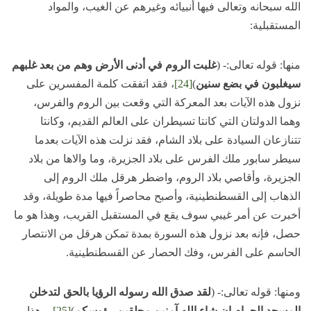
الله سبحانه وتعالى فيها أنبيائه وغيرهم عن الغيب، والمواد
المستقبلية:
منها: قوله تعالى:- (
غلبت الروم في أدنى الأرض وهم من بعد غلبهم
سيغلبون في بضع سنين
)
[24]
، فقد اتفقت كلمة المفسرين على
نزول هذه الآيات بعد المعركة التي وقعت بين الروم والفرس،
وهما الدولتان التي كانتا تسيطران على العالم القديم، وكانتا
تتنازعان السيادة على بلاد الشام، فقد نزلت هذه الآيات بعدما
سيطر سابور ملك الفرس على بلاد الجزيرة، وما والاها من بلاد
الجزيرة، وأقاصي بلاد الروم، واضطر هرقل ملك الروم إلى
الذهاب إلى القسطنطينية، وأصبح محاصراً فيها مدة طويلة، وقد
أخبرت عن أمر غيبي سوف يقع في المستقبل القريب، وهذا هو ما
حصل، فإنه بعد نزول هذه السورة بمدة تمكن هرقل من الانتصار
الحاسم على الفرس، وفك الحصار عن القسطنطينية.
ومنها: قوله تعالى:- (
لقد صدق الله رسوله الرؤيا بالحق لتدخلن
المسجد الحرام إن شاء الله آمنين محلقين رؤوسكم
)
[25]
، وهذا