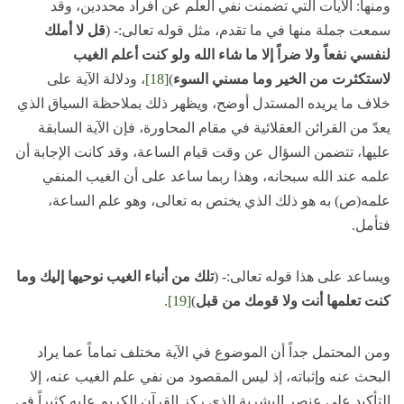
ومنها: الآيات التي تضمنت نفي العلم عن أفراد محددين، وقد
سمعت جملة منها في ما تقدم، مثل قوله تعالى:- (
قل لا أملك
لنفسي نفعاً ولا ضراً إلا ما شاء الله ولو كنت أعلم الغيب
لاستكثرت من الخير وما مسني السوء
)
[18]
، ودلالة الآية على
خلاف ما يريده المستدل أوضح، ويظهر ذلك بملاحظة السياق الذي
يعدّ من القرائن العقلائية في مقام المحاورة، فإن الآية السابقة
عليها، تتضمن السؤال عن وقت قيام الساعة، وقد كانت الإجابة أن
علمه عند الله سبحانه، وهذا ربما ساعد على أن الغيب المنفي
علمه(ص) به هو ذلك الذي يختص به تعالى، وهو علم الساعة،
فتأمل.
ويساعد على هذا قوله تعالى:- (
تلك من أنباء الغيب نوحيها إليك وما
كنت تعلمها أنت ولا قومك من قبل
)
[19]
.
ومن المحتمل جداً أن الموضوع في الآية مختلف تماماً عما يراد
البحث عنه وإثباته، إذ ليس المقصود من نفي علم الغيب عنه، إلا
التأكيد على عنصر البشرية الذي ركز القرآن الكريم عليه كثيراً في