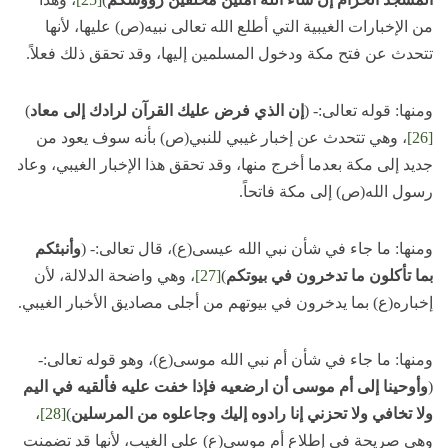
من الإخبارات الغيبية التي أطلع الله تعالى نبيه(ص) عليها، لأنها
تتحدث عن فتح مكة ودخول المسلمين إليها، وقد تحقق ذلك فعلاً.
ومنها: قوله تعالى:- (
إن الذي فرض عليك القرآن لرادك إلى معاد
)
[26]
، وهي تتحدث عن إخبار غيبي للنبي(ص) بأنه سوف يعود من
جديد إلى مكة بعدما أخرج منها، وقد تحقق هذا الإخبار الغيبي، وعاد
رسول الله(ص) إلى مكة فاتحاً.
ومنها: ما جاء في شأن نبي الله عيسى(ع)، قال تعالى:- (
وأنبئكم
بما تأكلون ما تدخرون في بيوتكم
)
[27]
، وهي واضحة الدلالة، لأن
إخباره(ع) بما يدخرون في بيوتهم من أجلى مصاديق الأخبار الغيبي.
ومنها: ما جاء في شأن أم نبي الله موسى(ع)، وهو قوله تعالى:-
(
وأوحينا إلى أم موسى أن ارضعيه فإذا خفت عليه فألقيه في اليم
ولا تخافي ولا تحزني إنا رادوه إليك وجاعلوه من المرسلين
)
[28]
،
وهي صريحة في إطلاع أم موسى(ع) على الغيب، لأنها قد تضمنت