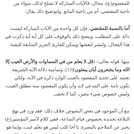
للمعصوم(ع)، مجال، فالآيات المباركة لا تصلح لذلك، سواء من
ناحية المقتضي، أم من ناحية المانع. ولتوضيح ذلك يقال:
أما بالنسبة للمقتضي
، فإن كل واحدة من الآيات المباركة ليست
دالة على المطلب، ويتضح ذلك بالوقوف على كل آية آية ذكرت في
هذا المجال، ولنشر لبعضها ويمكن للقارئ العزيز المتابعة للبقية:
منها: قوله تعالى:- (
قل لا يعلم من في السماوات والأرض الغيب إلا
الله وما يشعرون أيان يبعثون
)
[13]
، وتمامية دلالة الآية الشريفة
تعتمد على تحديد المقصود بالغيب الوارد ذكره في الآية، ولكي
تكون تامة على المدعى لابد وأن يكون المقصود منه مطلق الغيب،
وليس خصوص شيء معين، كما لا يخفى.
مع أن الموجود في بعض النصوص خلاف ذلك، فقد ورد في نهج
البلاغة تحديده بخصوص قيام الساعة، ففي كلام لأمير المؤمنين(ع)
يخبر عن الملاحم بالبصرة: يا أخا كلب ليس هو بعلم غيب، وإنما هو