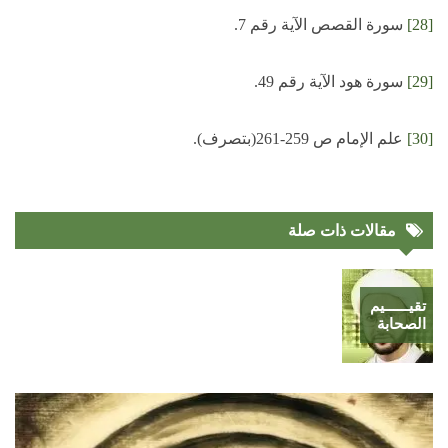
[28]
سورة القصص الآية رقم 7.
[29]
سورة هود الآية رقم 49.
[30]
علم الإمام ص 259-261(بتصرف).
مقالات ذات صلة
تقيــــــيم
الصحابة