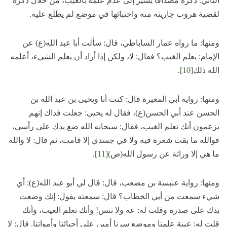
الثاني: ذكره مصداقاً يشير إلى عدم علمه بالغيب، من خلال ذكره
لقضية هروب جاريته منه واختبائها في موضع لم يطلع عليه.
ومنها: ما رواه عمار الساباطي، قال: سألت أبا عبد الله(ع) عن
الإمام: يعلم الغيب؟ فقال: لا، ولكن إذا أراد أن يعلم الشيء، أعلمه
الله ذلك
[10]
.
ومنها: رواية أبي المغيرة قال: كنت أنا ويحيى بن عبد الله بن
الحسن عند أبي الحسن(ع)، فقال له يحيى: جعلت فداك إنهم
يزعمون أنك تعلم الغيب، فقال: سبحانه الله ضع يدك على رأسي،
فوالله ما بقت شعرة فيه ولا في جسدي إلا قامت، ثم قال: لا والله
ما هي إلا وراثة عن رسول الله(ص)
[11]
.
ومنها: رواية عنبسة بن مصعب، قال: قال لي أبو عبد الله(ع): أي
شيء سمعت من أبي الخطاب؟ قال: سمعته يقول: إنك وضعت
يدك على صدره وقلت له: عه ولا تنس! وأنك تعلم الغيب، وأنك
قلت له: عيبة علمنا وموضع سرنا أمين على أحيائنا وأمواتنا. قال: لا