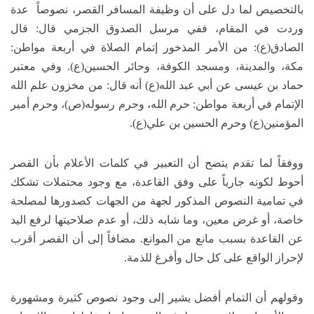
بالتخصيص لما دل على أن وظيفة المسافر القصر، نصوصاً عدة
وردت في المقام، ففي مرسل الصدوق الجزمي قال: قال
الصادق(ع): من الأمر المذخور إتمام الصلاة في أربعة مواطن:
مكة، والمدينة، ومسجد الكوفة، وحائر الحسين(ع). وفي معتبر
حماد بن عيسى عن أبي عبد الله(ع) أنه قال: من مخزون علم الله
الإتمام في أربعة مواطن: حرم الله، وحرم رسوله(ص)، وحرم أمير
المؤمنين(ع) وحرم الحسين بن علي(ع).
ووفقاً لما تقدم يتضح أن التعبير في كلمات الأعلام بأن القصر
أحوط لكونه جارياً على وفق القاعدة، مع وجود محتملات تشكك
في تمامية النصوص المذكور لجهة من الجهات كصدورها لمصلحة
خاصة، أو غرض معين، وما شابه ذلك، أو عدم صلاحيتها لرفع اليد
عن القاعدة بسبب مانع من الموانع. مضافاً إلى أن القصر أقرب
لإحراز الواقع على كل حال وأفرغ للذمة.
وقولهم أن التمام أفضل يشير إلى وجود نصوص كثيرة ومشهورة