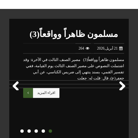
مسلمون ظاهراً وواقعاً(3)
21 أبريل,2026
264
مسلمون ظاهراً وواقعاً(3) مصير الصنف الثالث في الآخرة: وقد
تتب
اشتملت النصوص على مصير الصنف الثالث يوم القيامة، ففي
من 
تفسير القمي، بسند ينتهي إلى ضريس الكناسي، عن أبي
وال
جعفر(ع)، قال: قلت له: جعلت
أعم
اقراء المزيد
Previous
Next