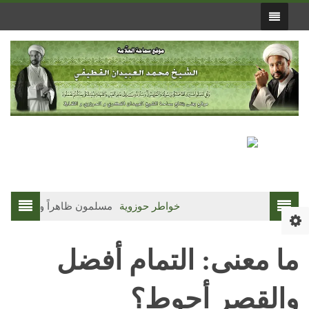
خواطر حوزوية
مسلمون ظاهراً وواقعاً(3)
ما معنى: التمام أفضل
والقصر أحوط؟