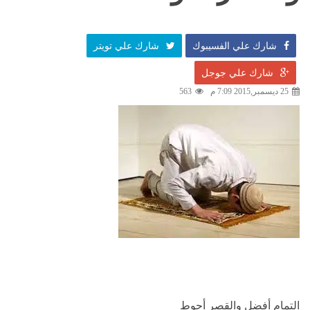
شارك علي الفسيبوك
شارك علي تويتر
شارك علي جوجل
25 ديسمبر,2015 7:09 م
563
التمام أفضل والقصر أحوط