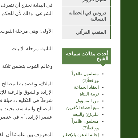
في البداية نحتاج أن نتعرف
دروس في الخطابة
الشرعي، وذلك لأن للحكم 
النسائية
الأولى: وهي مرحلة الثبوت.
المنقب القرآني
الثانية: مرحلة الإثبات.
أحدث مقالات سماحة
الشيخ
وعالم الثبوت يتضمن ثلاثة 
مسلمون ظاهراً
وواقعاً(3)
الملاك، ونقصد به المصالح و
انعقاد الجماعة
الإرادة والشوق والرغبة للإت
تربية الفتاة
شرطاً في التكليف دخيلة في
من المسؤول
تتبع أخطاء الآخرين
المصالح والمفاسد، بحيث يش
علي(ع) والبيعة
عنصر الإرادة، أم في عنصر
مسلمون ظاهراً
وواقعاً(2)
المعروف بين علمائنا أن ال
إجابة الدعوة بالإفطار