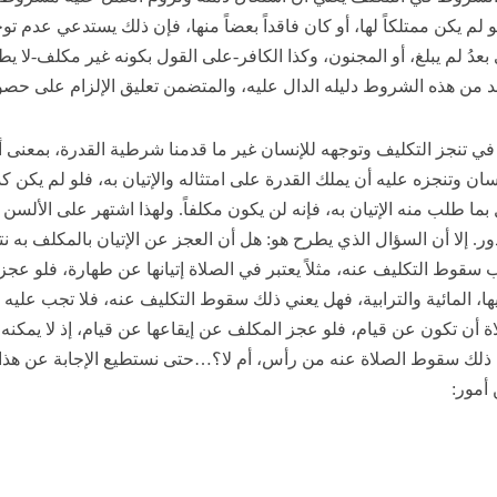
لو لم يكن ممتلكاً لها، أو كان فاقداً بعضاً منها، فإن ذلك يستدعي عدم تو
 بعدُ لم يبلغ، أو المجنون، وكذا الكافر-على القول بكونه غير مكلف-لا ي
حد من هذه الشروط دليله الدال عليه، والمتضمن تعليق الإلزام على حصو
ي تنجز التكليف وتوجهه للإنسان غير ما قدمنا شرطية القدرة، بمعنى أ
سان وتنجزه عليه أن يملك القدرة على امتثاله والإتيان به، فلو لم يكن ك
ا طلب منه الإتيان به، فإنه لن يكون مكلفاً. ولهذا اشتهر على الألسن دا
ور. إلا أن السؤال الذي يطرح هو: هل أن العجز عن الإتيان بالمكلف به نت
سقوط التكليف عنه، مثلاً يعتبر في الصلاة إتيانها عن طهارة، فلو عجز
، المائية والترابية، فهل يعني ذلك سقوط التكليف عنه، فلا تجب عليه
اة أن تكون عن قيام، فلو عجز المكلف عن إيقاعها عن قيام، إذ لا يمكنه إ
عني ذلك سقوط الصلاة عنه من رأس، أم لا؟…حتى نستطيع الإجابة عن هذا
أمور: