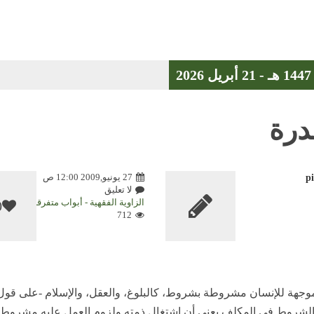
درة
27 يونيو,2009 12:00 ص
p
لا تعليق
الزاوية الفقهية - أبواب متفرقة
0
712
لموجهة للإنسان مشروطة بشروط، كالبلوغ، والعقل، والإسلام -على قول
ه الشروط في المكلف يعني أن اشتغال ذمته ولزوم العمل عليه مشروط