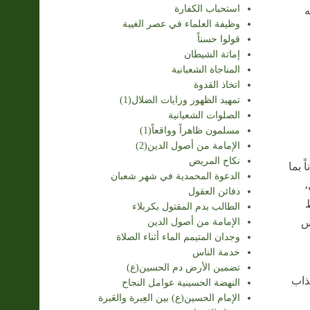
استحباب الكفارة
ه
وظيفة العلماء في عصر الغيبة
قولوا حسناً
إماتة الشيطان
المناجاة الشعبانية
اتخاذ القدوة
تمهيد الظهور ورايات الضلال(1)
الصلوات الشعبانية
مسلمون ظاهراً وواقعاً(1)
الإمامة من أصول الدين(2)
نكاح المريض
 بما
الدعوة المحمدية في شهر شعبان
،
دفائن العقول
ط
الطالب بدم المقتول بكربلاء
الإمامة من أصول الدين
س
وجدان المتيمم الماء أثناء الصلاة
خدمة الناس
تضمين الأرض دم الحسين(ع)
ذاب
النهضة الحسينية عوامل النجاح
الإمام الحسين(ع) بين العِبرة والعَبرة