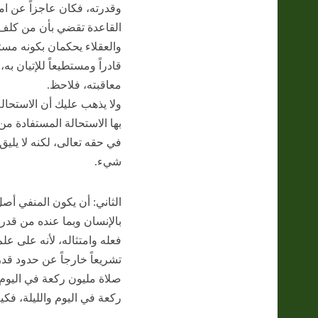
وقدرته، فكان عاجزاً عن امتث
القاعدة تقضي بأن من كلف بأ
والعقلاء يحكمان بكونه مستحق
قادراً ومستطيعاً للإتيان ب
معاقبته، فلاحظ.
ولا يذهب عليك أن الاستحالة
بها الاستحالة المستفادة من
في حقه تعالى، لكنه لا يلي
شيء.
الثاني: أن يكون المنفي أصل
بالإنسان وبما عنده من قدرة
فعله وامتثاله، لأنه على علم
تشريعاً خارجاً عن حدود قد
صلاة مليون ركعة في اليوم و
ركعة في اليوم والليلة، فكي