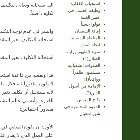
استحباب الكفارة
الله سبحانه وتعالى لتكليف 
وظيفة العلماء في
تكليف أصلاً.
عصر الغيبة
قولوا حسناً
والسر في عدم توجه التكليف
إماتة الشيطان
المناجاة الشعبانية
استحالة التكليف بغير المقد
اتخاذ القدوة
تمهيد الظهور ورايات
استحالة التكليف بغير المقد
الضلال(1)
الصلوات الشعبانية
مسلمون ظاهراً
هذا ونقصد من قاعدة استحالة
وواقعاً(1)
لا يكون مقدوراً له، فكل ما
الإمامة من أصول
لأنه يستحيل أن يكلف بغير ا
الدين(2)
نكاح المريض
القدرة، وأنه في عالم التشر
الدعوة المحمدية في
مقدوراً احتمالين:
شهر شعبان
الأول: أن يكون المنفي في ه
على العمل الذي لا يقدر على