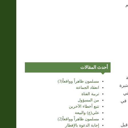
م
أحدث المقالات
ة
مسلمون ظاهراً وواقعاً(3)
تبرة
انعقاد الجماعة
ني
تربية الفتاة
من المسؤول
 في
تتبع أخطاء الآخرين
علي(ع) والبيعة
مسلمون ظاهراً وواقعاً(2)
قبل
إجابة الدعوة بالإفطار