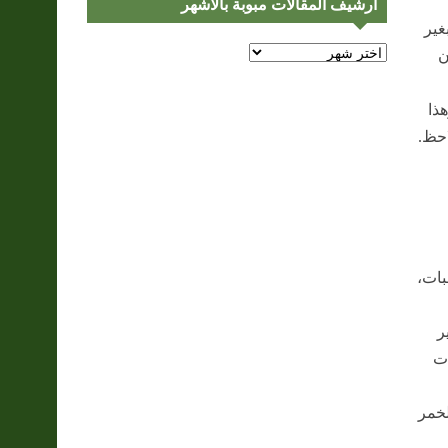
أرشيف المقالات مبوبة بالأشهر
غير
أرشيف
ن
المقالات
مبوبة
هذا
بالأشهر
احظ.
بات،
ر
ات
لخمر