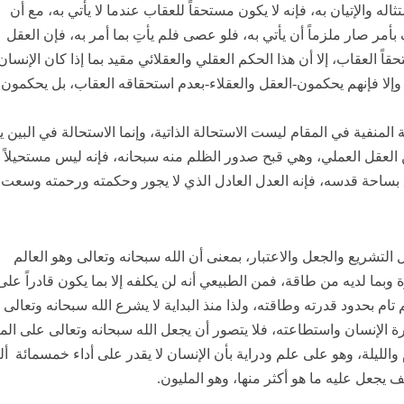
اله والإتيان به، فإنه لا يكون مستحقاً للعقاب عندما لا يأتي به، مع أن
مر صار ملزماً أن يأتي به، فلو عصى فلم يأتِ بما أمر به، فإن العقل
اً العقاب، إلا أن هذا الحكم العقلي والعقلائي مقيد بما إذا كان الإنسان
ه، وإلا فإنهم يحكمون-العقل والعقلاء-بعدم استحقاقه العقاب، بل يحكمون 
 المنفية في المقام ليست الاستحالة الذاتية، وإنما الاستحالة في البين 
 العقل العملي، وهي قبح صدور الظلم منه سبحانه، فإنه ليس مستحيلاً ذات
ق بساحة قدسه، فإنه العدل العادل الذي لا يجور وحكمته ورحمته وسعت
 التشريع والجعل والاعتبار، بمعنى أن الله سبحانه وتعالى وهو العالم
 وبما لديه من طاقة، فمن الطبيعي أنه لن يكلفه إلا بما يكون قادراً على
 تام بحدود قدرته وطاقته، ولذا منذ البداية لا يشرع الله سبحانه وتعالى
رة الإنسان واستطاعته، فلا يتصور أن يجعل الله سبحانه وتعالى على ال
الليلة، وهو على علم ودراية بأن الإنسان لا يقدر على أداء خمسمائة أ
ف يجعل عليه ما هو أكثر منها، وهو المليون.