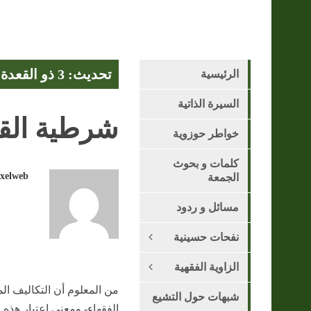
تحديث: 3 ذو القعدة 1447 هـ - 21 أبريل 2026
الرئيسية
السيرة الذاتية
شرطية الق
خواطر حوزوية
كلمات و بحوث
ixelweb
الجمعة
مسائل و ردود
نفحات حسينية
الزاوية الفقهية
من المعلوم أن التكاليف ا
شبهات حول التشيع
الفقهاء- ومعنى اعتبار هذ