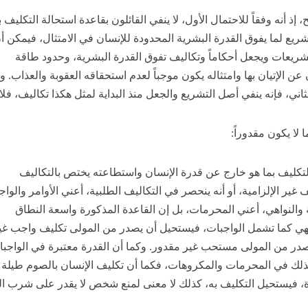
 إذ أنه وفقاً للاحتمال الأول، لا ينفي القائلون بقاعدة استحالة التكليف ب
شريع لما يفوق القدرة البشرية المحدودة للإنسان في الامتثال، فيمكن أ
شريعات ويجعل أحكاماً وتكاليف تفوق القدرة البشرية، وحدود طاقة
 عن الإتيان بها وامتثاله يكون موجباً لعدم استحقاقه العقوبة والعذاب. و
اني، فإنه ينفي أصل التشريع والجعل منذ البداية لمثل هكذا تكاليف، فل
 لا يكون مقدوراً:
التكليف بما هو خارج عن قدرة الإنسان واستطاعته يختص بالتكاليف
ف غير الإلزامية، أو أنه ينحصر في التكاليف الطلبية، أعني الأوامر والواج
 والنواهي، أعني المحرمات، بل إن القاعدة المذكورة واسعة النطاق
هي كما تشمل الواجبات، فيستحيل أن يصدر من المولى تكليف واجب غي
در من المولى مستحب غير مقدور. وكما أن القدرة معتبرة في الواجب
لك في المحرمات والمكروهات، فكما أن تكليف الإنسان بالصوم طيلة
رة، فيستحيل التكليف به، كذلك لا معنى لمنع شخص لا يقدر على شرب ا