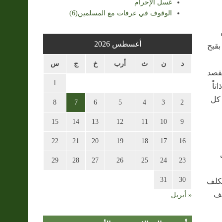
غسل الإحرام
الوقوف في عرفات مع المسلمين(6)
أغسطس 2026
بقبح
د
ن
ث
أرب
خ
ج
س
يقصد
1
اً
 كل
8
7
6
5
4
3
2
15
14
13
12
11
10
9
22
21
20
19
18
17
16
29
28
27
26
25
24
23
31
30
مكلف
لف
« أبريل