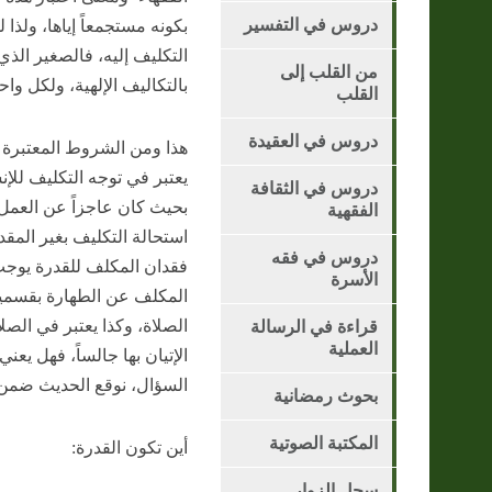
دروس في التفسير
بكونه مستجمعاً إياها، ولذا 
التكليف إليه، فالصغير الذي
من القلب إلى
بالتكاليف الإلهية، ولكل وا
القلب
دروس في العقيدة
هذا ومن الشروط المعتبرة ف
يعتبر في توجه التكليف للإن
دروس في الثقافة
بحيث كان عاجزاً عن العمل بم
الفقهية
استحالة التكليف بغير المقد
دروس في فقه
فقدان المكلف للقدرة يوجب 
الأسرة
المكلف عن الطهارة بقسميها
الصلاة، وكذا يعتبر في الصل
قراءة في الرسالة
العملية
الإتيان بها جالساً، فهل ي
السؤال، نوقع الحديث ضمن 
بحوث رمضانية
المكتبة الصوتية
أين تكون القدرة:
سجل الزوار