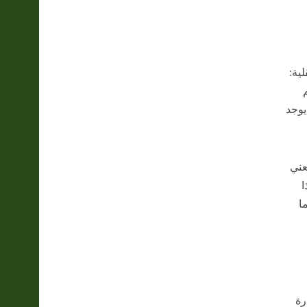
ية:
يوجد
عني
ا
ا
رة