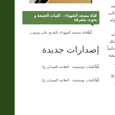
جه
طالب
قناة مسجد الشهداء – كلمات الجمعة و
بحوث متفرقة
له.
نه
ذلك
إصدارات جديدة
ئماً
يجة
لا