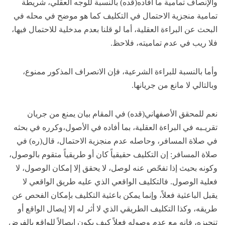
والإنصاف تمامية ما أفاده(قده) بالنسبة للوجه العقلي، شريطة
تمامية منجزية الاحتمال في التكليف كما هو موضح في محله في
البحث عن البراءة العقلية، أما لو قلنا بعدم مدخلية للاحتمال فيها،
فلا ريب في عدم تماميته، فلاحظ.
وأما بالنسبة للبراءة الشرعية، فإن الانصراف المذكور ممنوع،
وبالتالي لا مانع من جريانها.
نعم للمحقق الأصفهاني(قده) في المقام بيان يمنع من جريان
تقريـبه في البراءة العقلية، بما أفاده في الأصول،وكرره في بحثه
في صلاة المسافر، وحاصله عدم منجزية الاحتمال، قال(ره) في
صلاة المسافر: إن التكليف حقيقياً كان أو طريقياً متقوم بالوصول،
وكونه بحيث إذا تفحّص عنه لوصل، لا يحقق إلا إمكان الوصول، لا
فعلية الوصول. فالتكليف الواقعي الذي عليه طريق الواقعي لا
يقبل الباعثية فعلاً، وإنما يمكن باعثية التكليف بإمكان الفحص عن
طريقه، وكذا التكليف الطريقي الذي لا أثر له إلا إيصال الواقع أو
تنجيزه، فإنه مع عدم وصوله فعلاً كيف يكون إيصالاً للواقع بالفرض