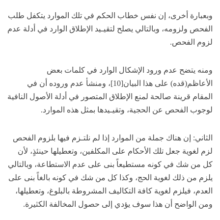
وبعبارة أخرى، إن نفس خطاب الحكم في تلك الموارد يتكفل طلب
الفحص ولزومه، وبالتالي يصلح لتقيـيد الإطلاق الوارد في أدلة عدم
لزوم الفحص.
ومنه يتضح عدم ورود الإشكال الوارد في كلمات بعض
الأعاظم(قده) على هذا البيان[10]، ومنشأ عدم وروده أن في
المقام قرينة صالحة لمنع الإطلاق المتصور في أدلة الأصول النافية
لوجوب الفحص عن الحجية، وتقيـيدها بمثل هذه الموارد.
الثاني: إن هناك جملة من الموارد إذا لم نلتـزم فيها بلزوم الفحص
لزم لغوية جعل تلك الأحكام على المكلفين، وتعطيلها حينئذٍ، لأن
كل من شك في كونه مستطيعاً بنى على عدم الاستطاعة، وبالتالي
يلزم من ذلك لغوية الحج، وكذا كل من شك في كونه بالغاً بنى على
العدم، فيلزم لغوية كافة التكاليف المشروطة بالبلوغ، وتعطيلها،
ومن الواضح أن هذا سوف يؤدي إلى حصول المخالفة الكثيرة.