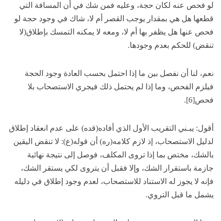
لو فحص عنه لكان حجة، وعليه فمن شك في أن المسافة التي
قطعها هل هي بمقدار يوجب القصر أم لا، شاك في وجود حجة لو
فحص عنها هل يظفر بها أم لا، ومعه لا يمكنه التمسك بإطلاق(لا
تنقض) للحكم بعدم وجودها.
نعم، لنا أن نفصل بين ما إذا احتمل بحسب العادة وجود الحجة
فيلزم الفحص، وما إذا لم يحتمل ذلك فيجري الاستصحاب بلا
فحص[6].
أقول: يبـني التقريب الأول الذي أفاده(قده) على عدم انعقاد إطلاق
لدليل الاستصحاب، إذ لازم كلامه(ره) أن قوله(ع): لا تنقض اليقين
بالشك، مختص بما إذا تروى المكلف، فوصل إلى نتيجة نهائية
جازمة باستقرار الشك، وإلا فقبل أن يتروى لكي يستقر الشك،
فإنه لا يجوز له الاستناد للاستصحاب، لعدم وجود إطلاق في دليله
يشمل ما قبل التروي.