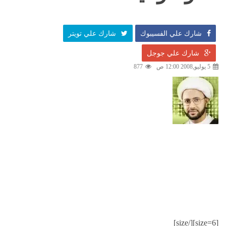
شارك علي الفسيبوك
شارك علي تويتر
شارك علي جوجل
5 يوليو,2008 12:00 ص
877
[size=6][/size]