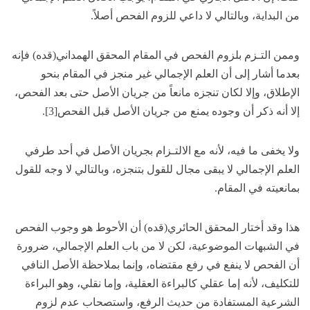
من البداية، وبالتالي لا داعي للزوم الفحص أصلاً.
وممن التـزم بلزوم الفحص في المقام المحقق الهمداني(قده) فإنه
بعدما أشار إلى أن العلم الإجمالي غير منجز في المقام بنحو
الإطلاق، وإلا لكان تنجزه مانعاً من جريان الأصل حتى بعد الفحص،
إلا أنه ذكر أن وجوده يمنع من جريان الأصل قبل الفحص[3].
ولا يخفى ما فيه، لأنه مع الالتـزام بجريان الأصل في أحد طرفي
العلم الإجمالي لا يبقى مجال للقول بتنجزه، وبالتالي لا وجه للقول
بمانعيته في المقام.
هذا وقد أختار المحقق الحائري(قده) أن الأحوط هو وجوب الفحص
في الشبهات الموضوعية، لكن لا من باب العلم الإجمالي، ضرورة
أن الفحص لا ينفع في رفع مقتضاه، وإنما بملاحظة الأصل النافي
للتكليف، لأنه إما عقلي كالبراءة العقلية، وإما نقلي، وهو البراءة
الشرعية المستفادة من حديث الرفع، واستصحاب عدم لزوم