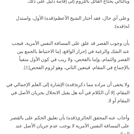
وبالتالي يحتاج القائل باللزوم إلى إقامة دليل على ذلك.
وعلى أي حال، فقد أختار الشيخ الأعظم(قده) الأول، واستدل
له(قده):
بأن وجوب القصر قد علق على المسافة النفس الأمرية، فيجب
عند الشك والرغبة في إحراز الواقع، إما الاحتياط بالجمع بين
القصر والتمام، وإما بالفحص، ولا ريب في كون الأول منفياً
بالإجماع في المقام، فيتعين الثاني، وهو لزوم الفحص[1].
ولا يخفى أن مراده مما ذكره(قده) الإشارة إلى العلم الإجمالي في
المقام، إلا أن الكلام في أنه هل يقبل الانحلال بجريان الأصل في
المقام أو لا.
وأجاب عنه المحقق الحائري(قده) بأن تعليق الحكم على بالقصر
على المسافة النفس الأمرية لا يوجب عدم جريان الأصل عند
الشك.