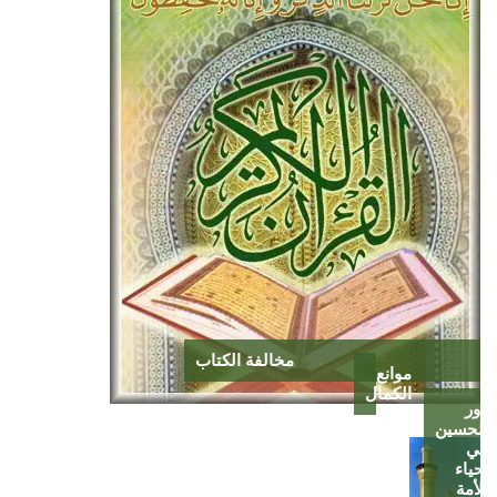
مخالفة الكتاب
موانع
الكمال
دور
الحسين
في
إحياء
الأمة