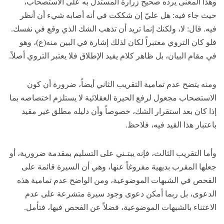
وهذا المعنى يرده صحيح زرارة المستدل به على الاستصحاب،
حيث جاء فيه: هل عليّ إن شككت في أنه أصابه شيء أن أنظر
فيه. قال: لا، ولكنك إنما تريد أن تذهب الشك الذي وقع في نفسك.
فلو كان التروي معتبراً لكان لذلك إشارة في البين منه(ع)، وهو
في مقام البيان، بل ظاهر كلام يفيد الإطلاق فلا يعتبر التروي أصلاً.
ومنه يتضح عدم تمامية التقريب الثاني أيضاً، ضرورة أن كون
الاستصحاب مجعول لرفع الحيرة العقلائية لا يستلزم اختصاصه بما
إذا كان بعد استقرار الشك، خصوصاً وأن دليله مطلق غير مقيد
باعتبار هذا القيد فيه، فلاحظ.
وأما التقريب الثالث، فإنه يبتـني على التسليم بمقدمة ضرورية، أو
جعلها المقرب بديهية مفروغاً عنها، وهي أن السيرة قائمة على
الفحص في الشبهات الموضوعية، ومن الواضح عدم تمامية هذه
الدعوى، بل ربما أمكن دعوى وجود سيرة متشرعة على عدم
الاعتناء بالشبهات الموضوعية، فضلاً عن الفحص فيها، فتأمل.