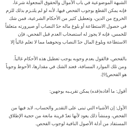
الشبهة الموضوعية في باب الأموال والحقوق المجعولة شرعاً،
فإنه يمكن القطع بوجوب الفحص فيها، لأنه لو لم يلتـزم بذلك للزم
الخروج من الدين، وتعطيل كثير من الأحكام الشرعية، فمن شك
في حصول الاستطاعة أو بلوغ ماله حدّ النصاب أو صيرورته متعلقاً
للخمس، فإنه لا يجوز له استصحاب العدم قبل الفحص، فإن
الاستطاعة وبلوغ المال حدّ النصاب ونحوهما مما لا تعلم غالباً إلا
بالفحص، فالقول بعدم وجوبه يوجب تعطيل هذه الأحكام غالباً.
ومن تلك الموارد المسافة، فعند الشك في مقدارها، الأحوط وجوباً
هو الفحص[9].
أقول: ما أفاده(قده) يمكن تقريـبه بوجهين:
الأول: إن الأشياء التي تبنى على التقدير والحساب، لابد فيها من
الفحص، ومنشأ ذلك يعود لأنها تعدّ قرينة مانعة من حجية الإطلاق
المستفاد من أدلة الأصول النافية لوجوب الفحص.