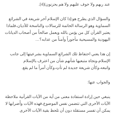
عند ربهم ولا خوف عليهم ولا هم يحزنون)[4].
والسؤال الذي يطرح هو:إذا كان الإسلام آخر شريعة في الشرائع
السماوية وهو الرسالة الخاتمة للرسالات والناسخة للأديان،فلماذا
يعتبر القرآن كل من يؤمن بالله ويعمل صالحاً من أصحاب الديانات
اليهودية والمسيحية مأجوراً وآمناً من عذابه؟…
إن هذا يعني احتفاظ تلك الشرائع السماوية بشرعيتها إلى جانب
الإسلام،ونجاة متبعيها شأنهم شأن من اعترف بالإسلام
واتبعه،وكأن شريعة جديدة لم تأتِ،وكأن أمراً ما لم يقع.
والجواب عنها:
ينبغي حين إرادة استفادة معنى من آية من الآيات القرآنية ملاحظة
الآيات الأخرى التي تتضمن نفس الموضوع،فهذه الآيات وأَضرابها لا
يمكن أن تفسر مستقلة دون أن تلحظ بقية الآيات الأخرى