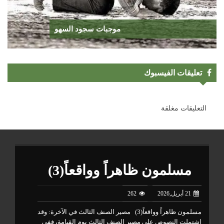
موجبات سجود السهو
تعليقات الفيسبوك
التعليقات مغلقة
مسلمون ظاهراً وواقعاً(3)
21 أبريل,2026
262
عة شخصان،
مسلمون ظاهراً وواقعاً(3) مصير الصنف الثالث في الآخرة: و
هما أثناء
اشتملت النصوص على مصير الصنف الثالث يوم القيامة، ففي