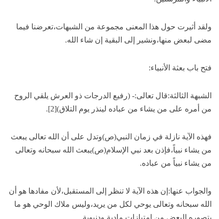
ولقد أثيرت حول هذا المعنى مجموعة من الشبهات،تعرضنا فيما
مضى لبعض منها،ونشير إلى البقية إن شاء الله.
فتح باب بعثة الأنبياء:
الشبهة الثالثة:قال تعالى:- (رفيع الدرجات ذو العرش يلقي الروح
من أمره على من يشاء من عباده لينذر يوم التلاق)[2].
فهذه الآية نازلة في زمان النبي(ص)وتدل على أن الله تعالى يبعث
من يشاء نبياً،فإذن بعد نبي الإسلام(ص)يبعث الله سبحانه وتعالى
من يشاء نبياً من عباده.
والجواب عنها:إن هذه الآية لا تنظر إلى المستقبل،لأن مفادها هو أن
الله سبحانه وتعالى يوحي لكل من يريد،وليس ملاك الوحي هو ما
يتصوره البعض من امتيازات مادية ودنيوية.