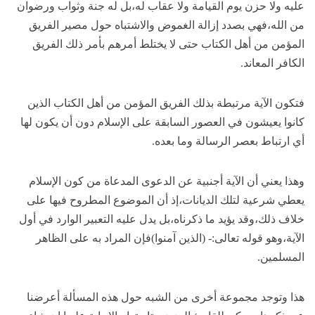
عليه ولا حزن يوم القيامة ولا عقاب له،بل له جنة وثواب ورضوان
من الله،فهي بصدد إزالة الغموض والاشتباه حول مصير الفريق
المؤمن من أهل الكتاب حتى لا يختلط أمرهم بأمر ذلك الفريق
الكافر المعاند.
فتكون الآية مرتبطة بذلك الفريق المؤمن من أهل الكتاب الذين
كانوا يعيشون في العصور السابقة على الإسلام دون أن يكون لها
أي ارتباط بعصر الرسالة وما بعده.
وهذا يعني أن الآية أجنبية عن الدعوى المدعاة من كون الإسلام
يعطي شرعية لتلك الديانات،إذ أن الموضوع المطروح فيها على
خلاف ذلك،وقد يؤيد ما ذكرناه،بل يدل عليه التعبير الوارد في أول
الآية،وهو قوله تعالى:- (الذين آمنوا)فإن المراد به على الظاهر
المسلمين.
هذا وتوجد مجموعة أخرى من الشبه حول هذه المسألة أعرضنا