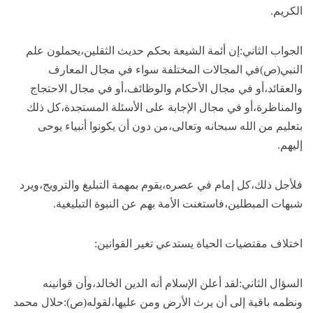
الكريم.
الجواب الثاني:إن أئمة الشيعة بحكم حديث الثقلين،يحملون علم
النبي(ص)في المجالات المختلفة سواء في مجال المعارف
والعقائد،أو في مجال الأحكام والوظائف،أو في مجال الاحتجاج
والمناظرة،أو في مجال الإجابة على الأسئلة المستجدة،كل ذلك
بتعليم من الله سبحانه وتعالى،من دون أن يكونوا أنبياء يوحى
إليهم.
فلأجل ذلك،كل إمام في عصره،يقوم بمهمة التبليغ والترويج،ويرد
شبهات المبطلين،فاستغنت الأمة بهم عن النبوة التبليغية.
اختلاف مقتضيات الحياة يستدعي تغير القوانين:
السؤال الثاني:لقد أعلن الإسلام أنه الدين الخالد،وأن قوانينه
ونظمه باقية إلى أن يرث الأرض ومن عليها،لقوله(ص):حلال محمد