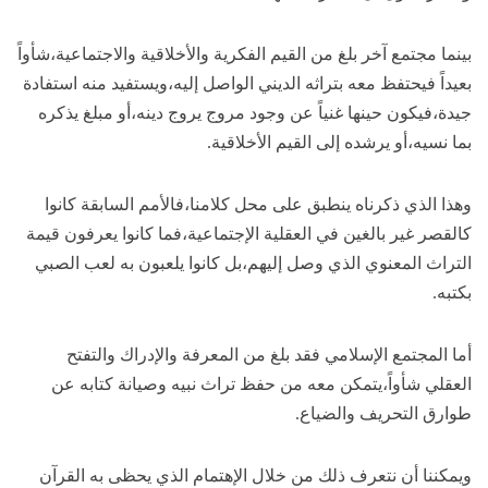
بينما مجتمع آخر بلغ من القيم الفكرية والأخلاقية والاجتماعية،شأواً
بعيداً فيحتفظ معه بتراثه الديني الواصل إليه،ويستفيد منه استفادة
جيدة،فيكون حينها غنياً عن وجود مروج يروج دينه،أو مبلغ يذكره
بما نسيه،أو يرشده إلى القيم الأخلاقية.
وهذا الذي ذكرناه ينطبق على محل كلامنا،فالأمم السابقة كانوا
كالقصر غير بالغين في العقلية الإجتماعية،فما كانوا يعرفون قيمة
التراث المعنوي الذي وصل إليهم،بل كانوا يلعبون به لعب الصبي
بكتبه.
أما المجتمع الإسلامي فقد بلغ من المعرفة والإدراك والتفتح
العقلي شأواً،يتمكن معه من حفظ تراث نبيه وصيانة كتابه عن
طوارق التحريف والضياع.
ويمكننا أن نتعرف ذلك من خلال الإهتمام الذي يحظى به القرآن