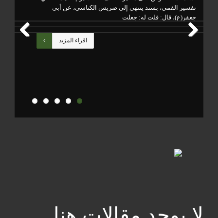
ينشئها
تفسير القمي، بسند ينتهي إلى ضريس الكناسي، عن أبي
جعفر(ع)، قال: قلت له: جعلت
مزيد
اقراء المزيد
Previous
Next
لا يوجد مقالات هنا