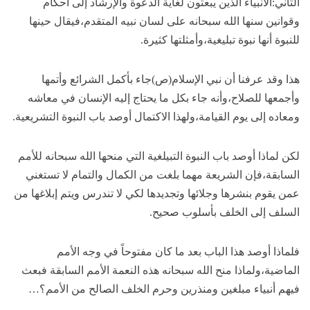
الثاني:الأنبياء الذين يبعثون لغاية الدعوة والإرشاد إلى أحكام
وقوانين سنها الله سبحانه على لسان نبيه المتقدم،فيقال حينها
للنبوة أنها نبوة تبليغية،وأمثلتها كثيرة.
هذا وقد عرفنا أن نبي الإسلام(ص)جاء بأكمل الشرائع وأتمها
وأجمعها للصلاح،وأنه جاء بكل ما يحتاج إليه الإنسان في معاشه
ومعاده إلى يوم القيامة،ولهذا الاكتمال أوصد باب النبوة التشريعية.
لكن لماذا أوصد باب النبوة التبيلغية التي منحها الله سبحانه للأمم
السابقة،فإن الشريعة مهما بلغت من الكمال والتمام لا تستغني
عمن يقوم بنشرها وجلائها وتجديدها لكي لا تندرس ويتم إبلاغها من
السلف إلى الخلف بأسلوب صحيح.
فلماذا أوصد هذا الباب بعد ما كان مفتوحاً في وجه الأمم
الماضية،ولماذا منح الله سبحانه هذه النعمة الأمم السابقة فبعث
فيهم أنبياء مبلغين ومنذرين وحرم الخلف الصالح من الأمم؟…