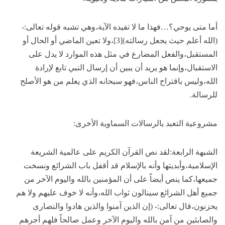
أما متى يوحي؟…فهذا ما لا تفيده الآية،وهي تشبه قوله تعالى:-
(الله أعلم حيث يجعل رسالته)[3]،ولا تعين الماضي أو الحال أو
المستقبل،والفعل المضارع في مثل هذه الموارد لا يدل على
الاستقبال،وإنما هو يريد أن يبين أن إرسال النبي تابع لإرادة
الله،وليس باقتراح الناس،فهو سبحانه الذي يعلم من هو الأصلح
للرسالة.
مشروعية التعبد بالرسالات السماوية الأخرى:
الشبهة الرابعة:لقد نص القرآن الكريم على عالمية الشريعة
الإسلامية،وأبديتها وأنه بالإسلام قد أقفل باب الشرائع ونسخت
جميعها،كما ينص أيضاً على أن المؤمنين بالله واليوم الآخر من
جميع أهل الشرائع سينالون ثواب الله،وأنه لا خوف عليهم ولا هم
يحزنون،قال تعالى:- (إن الذين آمنوا والذين هادوا والنصارى
والصابئين من آمن بالله واليوم الآخر وعمل صالحاً فلهم أجرهم